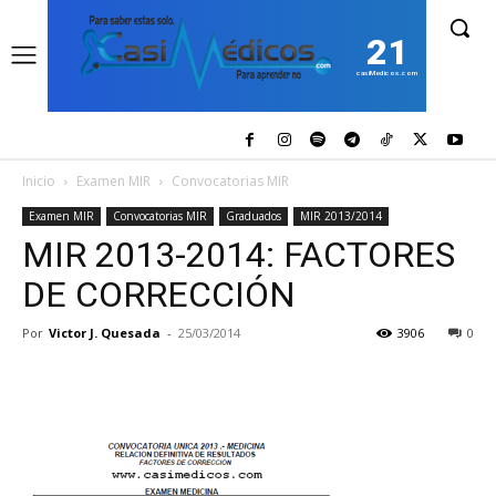
21
casiMedicos.com
Inicio
Examen MIR
Convocatorias MIR
Examen MIR
Convocatorias MIR
Graduados
MIR 2013/2014
MIR 2013-2014: FACTORES
DE CORRECCIÓN
Por
Victor J. Quesada
-
25/03/2014
3906
0