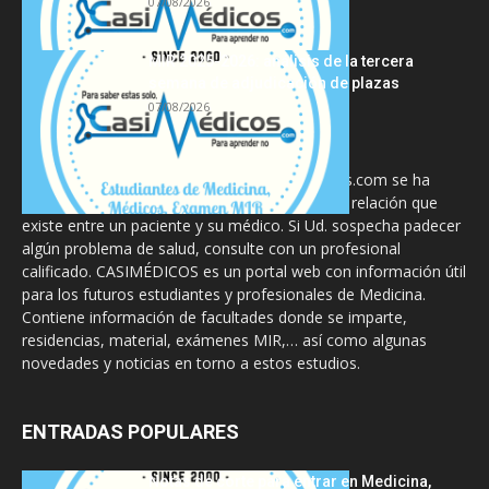
07/08/2026
MIR 2025-2026: análisis de la tercera
semana de adjudicación de plazas
07/08/2026
La información proporcionada en CasiMedicos.com se ha
diseñado para complementar, no substituir, la relación que
existe entre un paciente y su médico. Si Ud. sospecha padecer
algún problema de salud, consulte con un profesional
calificado. CASIMÉDICOS es un portal web con información útil
para los futuros estudiantes y profesionales de Medicina.
Contiene información de facultades donde se imparte,
residencias, material, exámenes MIR,… así como algunas
novedades y noticias en torno a estos estudios.
ENTRADAS POPULARES
Notas de corte para entrar en Medicina,