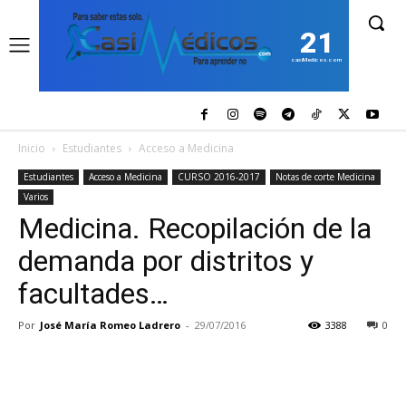
21
casiMedicos.com
Inicio
Estudiantes
Acceso a Medicina
Estudiantes
Acceso a Medicina
CURSO 2016-2017
Notas de corte Medicina
Varios
Medicina. Recopilación de la
demanda por distritos y
facultades…
Por
José María Romeo Ladrero
-
29/07/2016
3388
0