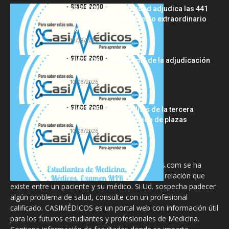
FSE 2025-2026: Sanidad adjudica las 441
plazas del procedimiento extraordinario
tras...
10/08/2026
MIR 2026: análisis final de la adjudicación
de plazas y claves...
10/08/2026
MIR 2025-2026: análisis de la tercera
semana de adjudicación de plazas
10/08/2026
La información proporcionada en CasiMedicos.com se ha
diseñado para complementar, no substituir, la relación que
existe entre un paciente y su médico. Si Ud. sospecha padecer
algún problema de salud, consulte con un profesional
calificado. CASIMÉDICOS es un portal web con información útil
para los futuros estudiantes y profesionales de Medicina.