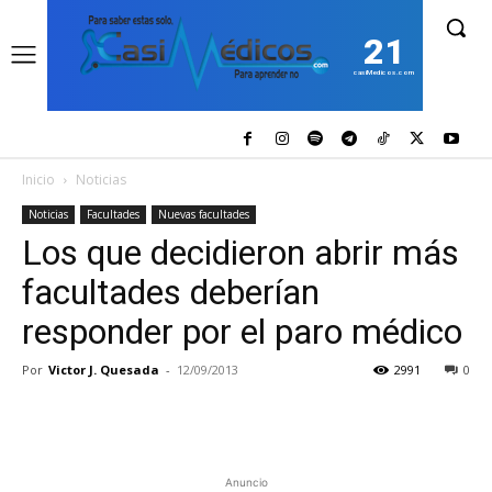
21
casiMedicos.com
Inicio
Noticias
Noticias
Facultades
Nuevas facultades
Los que decidieron abrir más
facultades deberían
responder por el paro médico
Por
Victor J. Quesada
-
12/09/2013
2991
0
Anuncio