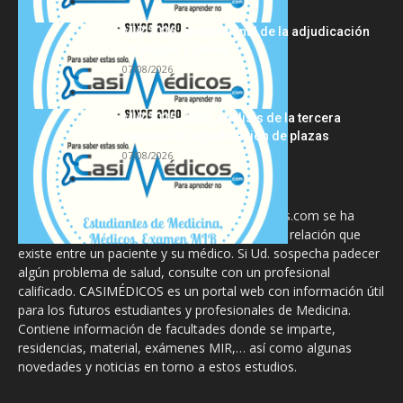
MIR 2026: análisis final de la adjudicación
de plazas y claves...
07/08/2026
MIR 2025-2026: análisis de la tercera
semana de adjudicación de plazas
07/08/2026
La información proporcionada en CasiMedicos.com se ha
diseñado para complementar, no substituir, la relación que
existe entre un paciente y su médico. Si Ud. sospecha padecer
algún problema de salud, consulte con un profesional
calificado. CASIMÉDICOS es un portal web con información útil
para los futuros estudiantes y profesionales de Medicina.
Contiene información de facultades donde se imparte,
residencias, material, exámenes MIR,… así como algunas
novedades y noticias en torno a estos estudios.