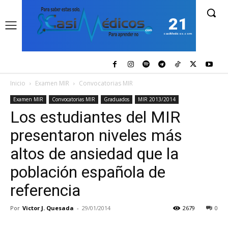
21
casiMedicos.com
Inicio
Examen MIR
Convocatorias MIR
Examen MIR
Convocatorias MIR
Graduados
MIR 2013/2014
Los estudiantes del MIR
presentaron niveles más
altos de ansiedad que la
población española de
referencia
Por
Victor J. Quesada
-
29/01/2014
2679
0