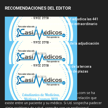
RECOMENDACIONES DEL EDITOR
FSE 2025-2026: Sanidad adjudica las 441
plazas del procedimiento extraordinario
tras...
08/08/2026
MIR 2026: análisis final de la adjudicación
de plazas y claves...
08/08/2026
MIR 2025-2026: análisis de la tercera
semana de adjudicación de plazas
08/08/2026
La información proporcionada en CasiMedicos.com se ha
diseñado para complementar, no substituir, la relación que
existe entre un paciente y su médico. Si Ud. sospecha padecer
algún problema de salud, consulte con un profesional