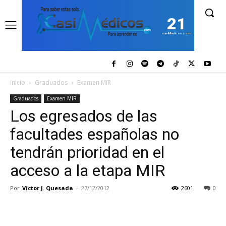
21
casiMedicos.com
Inicio
Graduados
Examen MIR
Graduados
Examen MIR
Los egresados de las
facultades españolas no
tendrán prioridad en el
acceso a la etapa MIR
Por
Victor J. Quesada
-
27/12/2012
2601
0