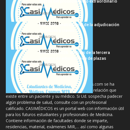
plazas del procedimiento extraordinario
tras...
08/08/2026
MIR 2026: análisis final de la adjudicación
de plazas y claves...
08/08/2026
MIR 2025-2026: análisis de la tercera
semana de adjudicación de plazas
08/08/2026
La información proporcionada en CasiMedicos.com se ha
diseñado para complementar, no substituir, la relación que
existe entre un paciente y su médico. Si Ud. sospecha padecer
algún problema de salud, consulte con un profesional
calificado. CASIMÉDICOS es un portal web con información útil
para los futuros estudiantes y profesionales de Medicina.
Contiene información de facultades donde se imparte,
residencias, material, exámenes MIR,… así como algunas