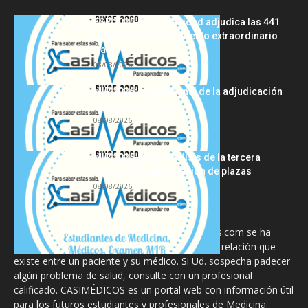
FSE 2025-2026: Sanidad adjudica las 441
plazas del procedimiento extraordinario
tras...
08/08/2026
MIR 2026: análisis final de la adjudicación
de plazas y claves...
08/08/2026
MIR 2025-2026: análisis de la tercera
semana de adjudicación de plazas
08/08/2026
La información proporcionada en CasiMedicos.com se ha
diseñado para complementar, no substituir, la relación que
existe entre un paciente y su médico. Si Ud. sospecha padecer
algún problema de salud, consulte con un profesional
calificado. CASIMÉDICOS es un portal web con información útil
para los futuros estudiantes y profesionales de Medicina.