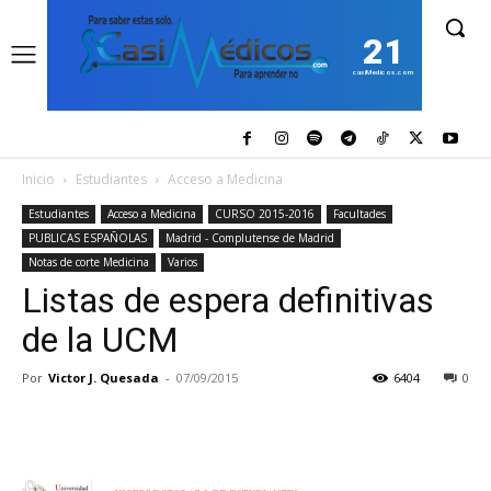
21
casiMedicos.com
Inicio
Estudiantes
Acceso a Medicina
Estudiantes
Acceso a Medicina
CURSO 2015-2016
Facultades
PUBLICAS ESPAÑOLAS
Madrid - Complutense de Madrid
Notas de corte Medicina
Varios
Listas de espera definitivas
de la UCM
Por
Victor J. Quesada
-
07/09/2015
6404
0