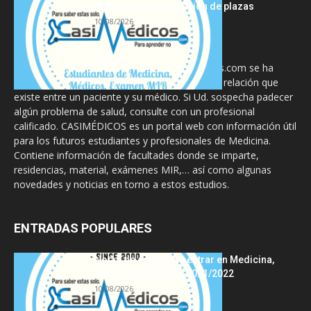
semana de adjudicación de plazas
10/08/2026
La información proporcionada en CasiMedicos.com se ha
diseñado para complementar, no substituir, la relación que
existe entre un paciente y su médico. Si Ud. sospecha padecer
algún problema de salud, consulte con un profesional
calificado. CASIMÉDICOS es un portal web con información útil
para los futuros estudiantes y profesionales de Medicina.
Contiene información de facultades donde se imparte,
residencias, material, exámenes MIR,… así como algunas
novedades y noticias en torno a estos estudios.
ENTRADAS POPULARES
Notas de corte para entrar en Medicina,
curso 2022/2023 vs 2021/2022
10/08/2026