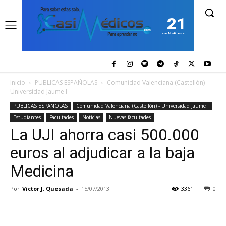
21
casiMedicos.com
Inicio
PUBLICAS ESPAÑOLAS
Comunidad Valenciana (Castellón) -
Universidad Jaume I
PUBLICAS ESPAÑOLAS
Comunidad Valenciana (Castellón) - Universidad Jaume I
Estudiantes
Facultades
Noticias
Nuevas facultades
La UJI ahorra casi 500.000
euros al adjudicar a la baja
Medicina
Por
Victor J. Quesada
-
15/07/2013
3361
0