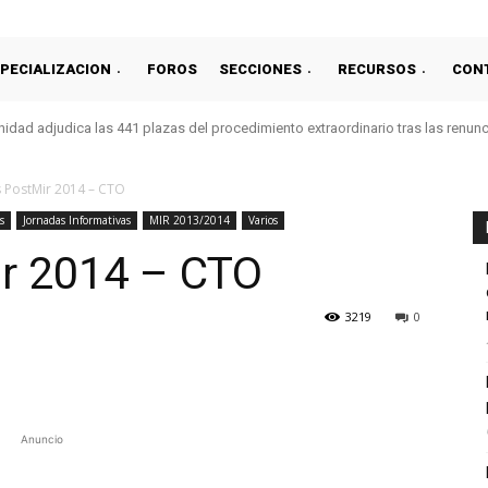
PECIALIZACION
FOROS
SECCIONES
RECURSOS
CON
idad adjudica las 441 plazas del procedimiento extraordinario tras las renun
 PostMir 2014 – CTO
s
Jornadas Informativas
MIR 2013/2014
Varios
r 2014 – CTO
3219
0
Anuncio