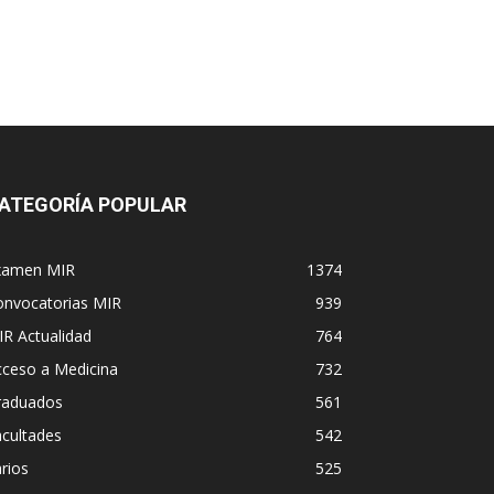
ATEGORÍA POPULAR
xamen MIR
1374
onvocatorias MIR
939
R Actualidad
764
cceso a Medicina
732
raduados
561
cultades
542
rios
525