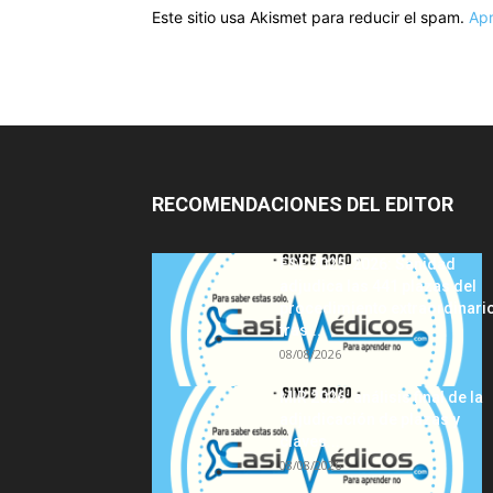
Este sitio usa Akismet para reducir el spam.
Apr
RECOMENDACIONES DEL EDITOR
FSE 2025-2026: Sanidad
adjudica las 441 plazas del
procedimiento extraordinari
tras...
08/08/2026
MIR 2026: análisis final de la
adjudicación de plazas y
claves...
08/08/2026