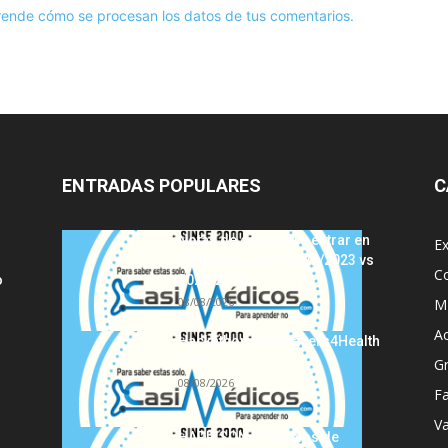
ende cómo se procesan los datos de tus comentarios.
ENTRADAS POPULARES
C
Notas de corte para entrar en
E
Medicina, curso 2022/2023 vs
C
o
2021/2022
08/08/2026
MI
A
Hackathon Innomakers4Health
2021
G
08/08/2026
Fa
Va
HARRISON Principios de