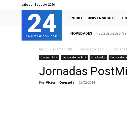
sábado, 8 agosto 2026
24
INICIO
UNIVERSIDAD
ES
NOVEDADES
FSE 2025-2026: San
casiMedicos.com
Inicio
Examen MIR
Convocatorias MIR
Jornadas
Examen MIR
Convocatorias MIR
Graduados
Convocatoria
Jornadas PostMi
Por
Victor J. Quesada
-
26/02/2014