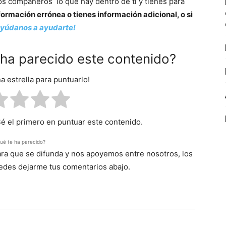
os compañeros lo que hay dentro de ti y tienes para
ormación errónea o tienes información adicional, o si
Ayúdanos a ayudarte!
e ha parecido este contenido?
na estrella para puntuarlo!
Sé el primero en puntuar este contenido.
ué te ha parecido?
para que se difunda y nos apoyemos entre nosotros, los
uedes dejarme tus comentarios abajo.