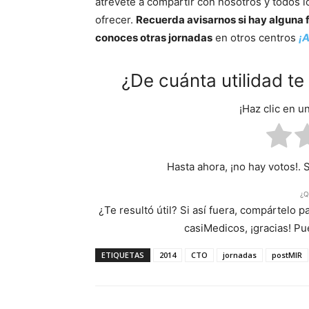
atrévete a compartir con nosotros y todos l
ofrecer.
Recuerda avisarnos si hay alguna f
conoces otras jornadas
en otros centros
¡
¿De cuánta utilidad t
¡Haz clic en u
Hasta ahora, ¡no hay votos!. 
¿Q
¿Te resultó útil? Si así fuera, compártelo 
casiMedicos, ¡gracias! P
ETIQUETAS
2014
CTO
jornadas
postMIR