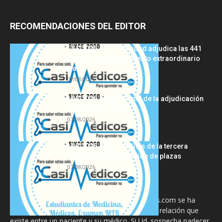
RECOMENDACIONES DEL EDITOR
FSE 2025-2026: Sanidad adjudica las 441
plazas del procedimiento extraordinario
tras...
07/08/2026
MIR 2026: análisis final de la adjudicación
de plazas y claves...
07/08/2026
MIR 2025-2026: análisis de la tercera
semana de adjudicación de plazas
07/08/2026
La información proporcionada en CasiMedicos.com se ha
diseñado para complementar, no substituir, la relación que
existe entre un paciente y su médico. Si Ud. sospecha padecer