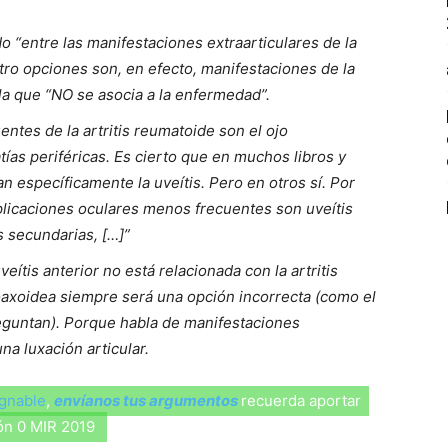
o “entre las manifestaciones extraarticulares de la
uatro opciones son, en efecto, manifestaciones de la
a que “NO se asocia a la enfermedad”.
ntes de la artritis reumatoide son el ojo
atías periféricas. Es cierto que en muchos libros y
 específicamente la uveítis. Pero en otros sí. Por
plicaciones oculares menos frecuentes son uveítis
s secundarias, […]”
tis anterior no está relacionada con la artritis
loaxoidea siempre será una opción incorrecta (como el
eguntan). Porque habla de manifestaciones
na luxación articular.
ugnable
,
envíanos tus argumentos
recuerda aportar
ión 0 MIR 2019