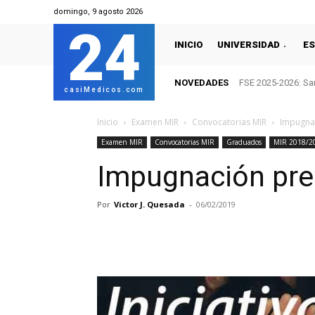
domingo, 9 agosto 2026
24
INICIO
UNIVERSIDAD
ES
NOVEDADES
FSE 2025-2026: San
casiMedicos.com
Inicio
Examen MIR
Convocatorias MIR
Impugna
Examen MIR
Convocatorias MIR
Graduados
MIR 2018/2
Impugnación pre
Por
Victor J. Quesada
-
06/02/2019