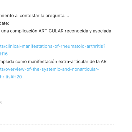
miento al contestar la pregunta….
date:
 es una complicación ARTICULAR reconocida y asociada
s/clinical-manifestations-of-rheumatoid-arthritis?
#H16
templada como manifestación extra-articular de la AR
ts/overview-of-the-systemic-and-nonarticular-
hritis#H20
56