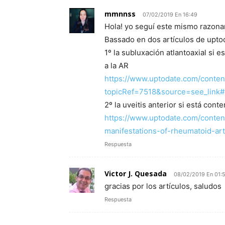
mmnnss
07/02/2019 En 16:49
Hola! yo seguí este mismo razona
Bassado en dos artículos de upto
1º la subluxación atlantoaxial si
a la AR
https://www.uptodate.com/content
topicRef=7518&source=see_link
2º la uveitis anterior si está con
https://www.uptodate.com/conten
manifestations-of-rheumatoid-art
Respuesta
Victor J. Quesada
08/02/2019 En 01:
gracias por los artículos, saludos
Respuesta