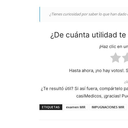
¿Tienes curiosidad por saber lo que han dado d
¿De cuánta utilidad t
¡Haz clic en u
Hasta ahora, ¡no hay votos!. 
¿Q
¿Te resultó útil? Si así fuera, compártelo 
casiMedicos, ¡gracias! P
ETIQUETAS
examen MIR
IMPUGNACIONES MIR