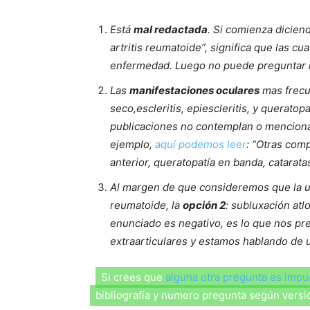
Está
mal redactada
. Si comienza diciend
artritis reumatoide”, significa que las c
enfermedad. Luego no puede preguntar l
Las
manifestaciones oculares
mas frecue
seco,escleritis, epiescleritis, y queratop
publicaciones no contemplan o mencionan
ejemplo,
aquí podemos leer
: “Otras com
anterior, queratopatía en banda, catarata
Al margen de que consideremos que la uveí
reumatoide, la
opción 2
: subluxación at
enunciado es negativo, es lo que nos pr
extraarticulares y estamos hablando de u
Si crees que
alguna otra pregunta es imp
bibliografía y numero pregunta según vers