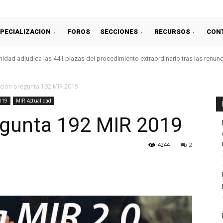
PECIALIZACION
FOROS
SECCIONES
RECURSOS
CON
idad adjudica las 441 plazas del procedimiento extraordinario tras las renun
ción pregunta 192 MIR 2019
019
MIR Actualidad
gunta 192 MIR 2019
4244
2