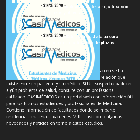
MIR 2026: análisis final de la adjudicación
de plazas y claves...
09/08/2026
MIR 2025-2026: análisis de la tercera
semana de adjudicación de plazas
09/08/2026
La información proporcionada en CasiMedicos.com se ha
diseñado para complementar, no substituir, la relación que
existe entre un paciente y su médico. Si Ud. sospecha padecer
algún problema de salud, consulte con un profesional
calificado. CASIMÉDICOS es un portal web con información útil
para los futuros estudiantes y profesionales de Medicina.
Contiene información de facultades donde se imparte,
residencias, material, exámenes MIR,… así como algunas
novedades y noticias en torno a estos estudios.