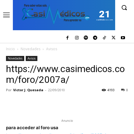
21
casiMedicos.com
Inicio
Novedades
Avisos
Novedades
Avisos
https://www.casimedicos.co
m/foro/2007a/
Por
Victor J. Quesada
-
22/09/2010
4193
0
Anuncio
para acceder al foro usa