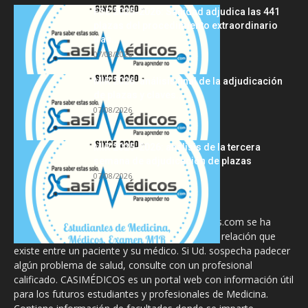
FSE 2025-2026: Sanidad adjudica las 441
plazas del procedimiento extraordinario
tras...
07/08/2026
MIR 2026: análisis final de la adjudicación
de plazas y claves...
07/08/2026
MIR 2025-2026: análisis de la tercera
semana de adjudicación de plazas
07/08/2026
La información proporcionada en CasiMedicos.com se ha
diseñado para complementar, no substituir, la relación que
existe entre un paciente y su médico. Si Ud. sospecha padecer
algún problema de salud, consulte con un profesional
calificado. CASIMÉDICOS es un portal web con información útil
para los futuros estudiantes y profesionales de Medicina.