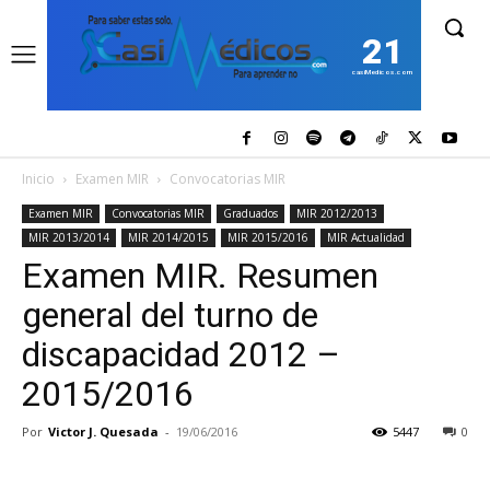
21
casiMedicos.com
Inicio
Examen MIR
Convocatorias MIR
Examen MIR
Convocatorias MIR
Graduados
MIR 2012/2013
MIR 2013/2014
MIR 2014/2015
MIR 2015/2016
MIR Actualidad
Examen MIR. Resumen
general del turno de
discapacidad 2012 –
2015/2016
Por
Victor J. Quesada
-
19/06/2016
5447
0