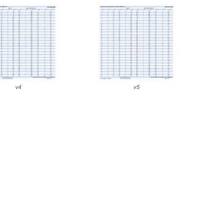
v4
v5