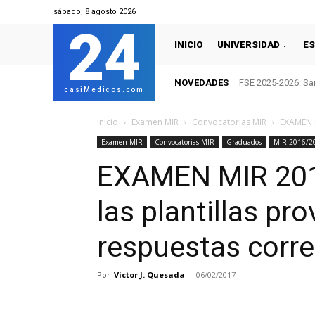
sábado, 8 agosto 2026
24
INICIO
UNIVERSIDAD
ES
NOVEDADES
FSE 2025-2026: San
casiMedicos.com
Inicio
Examen MIR
Convocatorias MIR
EXAMEN M
Examen MIR
Convocatorias MIR
Graduados
MIR 2016/2
EXAMEN MIR 201
las plantillas pr
respuestas corr
Por
Victor J. Quesada
-
06/02/2017