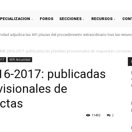
PECIALIZACION
FOROS
SECCIONES
RECURSOS
CON
idad adjudica las 441 plazas del procedimiento extraordinario tras las renun
IR 2016-2017: publicadas las plantillas provisionales de respuestas correctas
017
MIR Actualidad
6-2017: publicadas
ovisionales de
ectas
11493
2