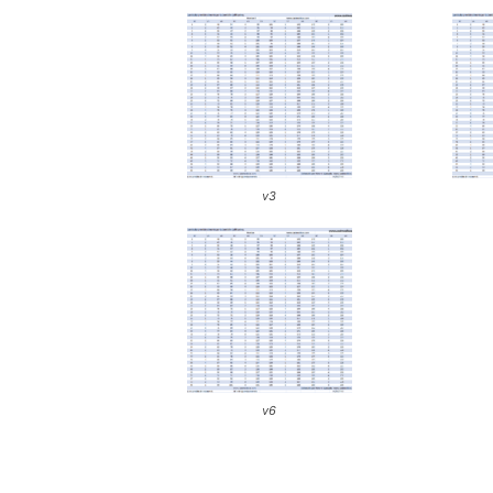
v3
v6