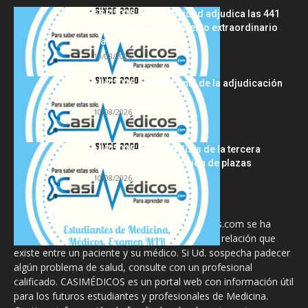
FSE 2025-2026: Sanidad adjudica las 441
plazas del procedimiento extraordinario
tras...
10/08/2026
MIR 2026: análisis final de la adjudicación
de plazas y claves...
10/08/2026
MIR 2025-2026: análisis de la tercera
semana de adjudicación de plazas
10/08/2026
La información proporcionada en CasiMedicos.com se ha
diseñado para complementar, no substituir, la relación que
existe entre un paciente y su médico. Si Ud. sospecha padecer
algún problema de salud, consulte con un profesional
calificado. CASIMÉDICOS es un portal web con información útil
para los futuros estudiantes y profesionales de Medicina.