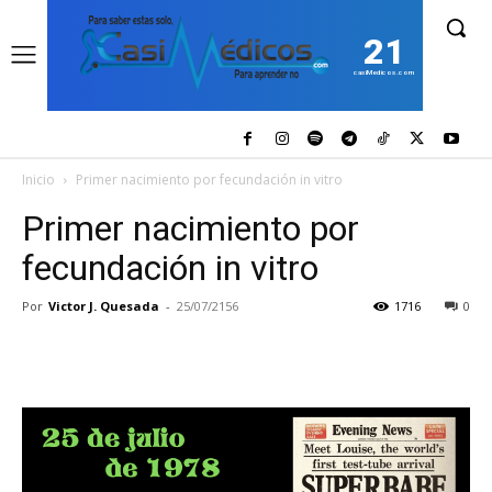
21
casiMedicos.com
Inicio
Primer nacimiento por fecundación in vitro
Primer nacimiento por
fecundación in vitro
Por
Victor J. Quesada
-
25/07/2156
1716
0