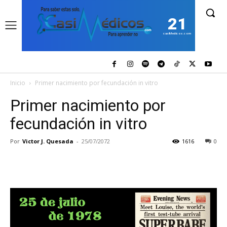
21
casiMedicos.com
Inicio
Primer nacimiento por fecundación in vitro
Primer nacimiento por
fecundación in vitro
Por
Victor J. Quesada
-
25/07/2072
1616
0