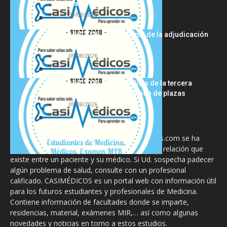
tras...
09/08/2026
MIR 2026: análisis final de la adjudicación
de plazas y claves...
09/08/2026
MIR 2025-2026: análisis de la tercera
semana de adjudicación de plazas
09/08/2026
La información proporcionada en CasiMedicos.com se ha
diseñado para complementar, no substituir, la relación que
existe entre un paciente y su médico. Si Ud. sospecha padecer
algún problema de salud, consulte con un profesional
calificado. CASIMÉDICOS es un portal web con información útil
para los futuros estudiantes y profesionales de Medicina.
Contiene información de facultades donde se imparte,
residencias, material, exámenes MIR,… así como algunas
novedades y noticias en torno a estos estudios.