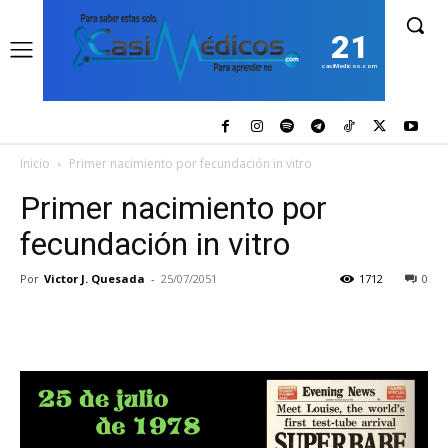
21
casiMedicos.com
Inicio
Primer nacimiento por fecundación in vitro
Primer nacimiento por
fecundación in vitro
Por
Victor J. Quesada
-
25/07/2051
1712
0