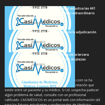
FSE 2025-2026: Sanidad adjudica las 441
plazas del procedimiento extraordinario
tras...
06/08/2026
MIR 2026: análisis final de la adjudicación
de plazas y claves...
06/08/2026
MIR 2025-2026: análisis de la tercera
semana de adjudicación de plazas
06/08/2026
La información proporcionada en CasiMedicos.com se ha
diseñado para complementar, no substituir, la relación que
existe entre un paciente y su médico. Si Ud. sospecha padecer
algún problema de salud, consulte con un profesional
calificado. CASIMÉDICOS es un portal web con información útil
para los futuros estudiantes y profesionales de Medicina.