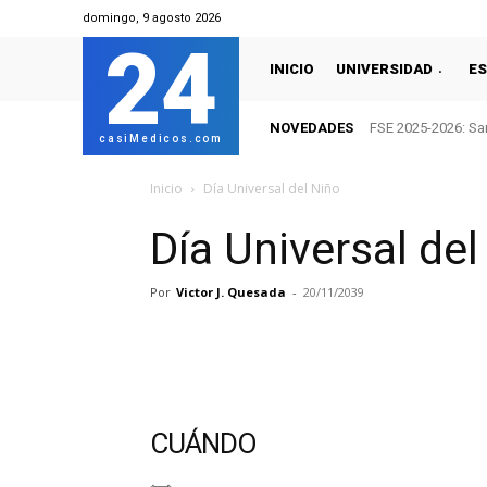
domingo, 9 agosto 2026
24
INICIO
UNIVERSIDAD
ES
NOVEDADES
FSE 2025-2026: San
casiMedicos.com
Inicio
Día Universal del Niño
Día Universal del
Por
Victor J. Quesada
-
20/11/2039
CUÁNDO