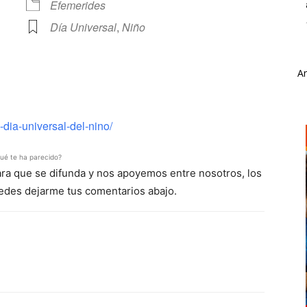
Efemerides
Día Universal
,
Niño
A
ve
dia-universal-del-nino/
ué te ha parecido?
para que se difunda y nos apoyemos entre nosotros, los
uedes dejarme tus comentarios abajo.