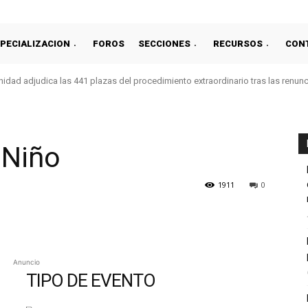
PECIALIZACION
FOROS
SECCIONES
RECURSOS
CON
idad adjudica las 441 plazas del procedimiento extraordinario tras las renun
 Niño
1911
0
Anuncio
TIPO DE EVENTO