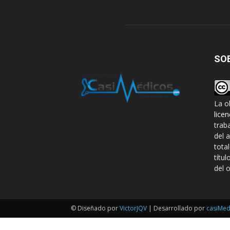
SO
La o
lice
trab
del 
tota
títul
del o
© Diseñado por
VictorJQV
| Desarrollado por
casiMed