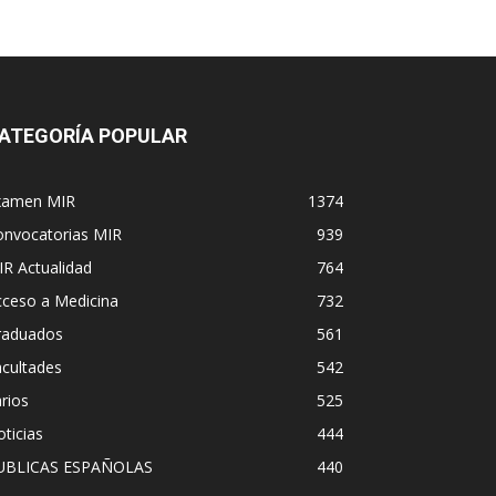
ATEGORÍA POPULAR
xamen MIR
1374
onvocatorias MIR
939
R Actualidad
764
cceso a Medicina
732
raduados
561
cultades
542
rios
525
ticias
444
UBLICAS ESPAÑOLAS
440