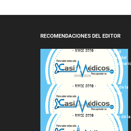
RECOMENDACIONES DEL EDITOR
FSE 2025-2026: Sanidad
adjudica las 441 plazas del
procedimiento extraordinari
tras...
09/08/2026
MIR 2026: análisis final de la
adjudicación de plazas y
claves...
09/08/2026
MIR 2025-2026: análisis de la
tercera semana de
adjudicación de plazas