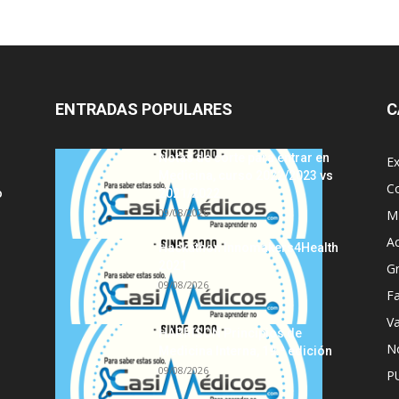
ENTRADAS POPULARES
C
Notas de corte para entrar en
E
Medicina, curso 2022/2023 vs
C
o
2021/2022
09/08/2026
MI
A
Hackathon Innomakers4Health
2021
G
09/08/2026
Fa
Va
HARRISON Principios de
No
Medicina Interna, 19.ª edición
09/08/2026
P