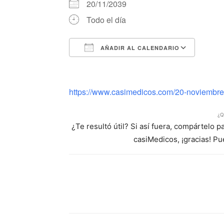
20/11/2039
Todo el día
AÑADIR AL CALENDARIO
Descargar ICS
Google Calendar
iCalendar
Office 365
Outlook Li
https://www.casimedicos.com/20-noviembre-
¿Q
¿Te resultó útil? Si así fuera, compártelo 
casiMedicos, ¡gracias! P