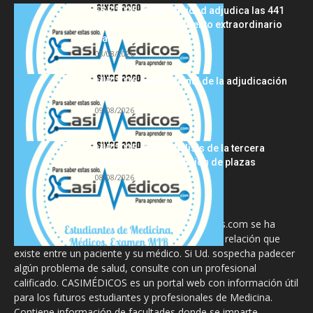
FSE 2025-2026: Sanidad adjudica las 441
plazas del procedimiento extraordinario
tras...
08/08/2026
MIR 2026: análisis final de la adjudicación
de plazas y claves...
09/08/2026
MIR 2025-2026: análisis de la tercera
semana de adjudicación de plazas
08/08/2026
La información proporcionada en CasiMedicos.com se ha
diseñado para complementar, no substituir, la relación que
existe entre un paciente y su médico. Si Ud. sospecha padecer
algún problema de salud, consulte con un profesional
calificado. CASIMÉDICOS es un portal web con información útil
para los futuros estudiantes y profesionales de Medicina.
Contiene información de facultades donde se imparte,