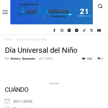
21
casiMedicos.com
Inicio
Día Universal del Niño
Día Universal del Niño
Por
Victor J. Quesada
-
20/11/2034
1652
0
Anuncio
CUÁNDO
20/11/2034