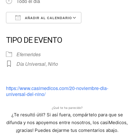
Todo el día
AÑADIR AL CALENDARIO
Descargar ICS
Google Calendar
iCalendar
Office 365
Outlook Live
TIPO DE EVENTO
Efemerides
Día Universal
,
Niño
https://www.casimedicos.com/20-noviembre-dia-
universal-del-nino/
¿Qué te ha parecido?
¿Te resultó útil? Si así fuera, compártelo para que se
difunda y nos apoyemos entre nosotros, los casiMedicos,
¡gracias! Puedes dejarme tus comentarios abajo.