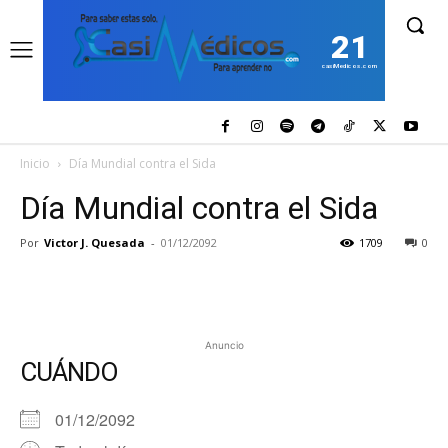
21
casiMedicos.com
Inicio
Día Mundial contra el Sida
Día Mundial contra el Sida
Por
Victor J. Quesada
-
01/12/2092
1709
0
Anuncio
CUÁNDO
01/12/2092