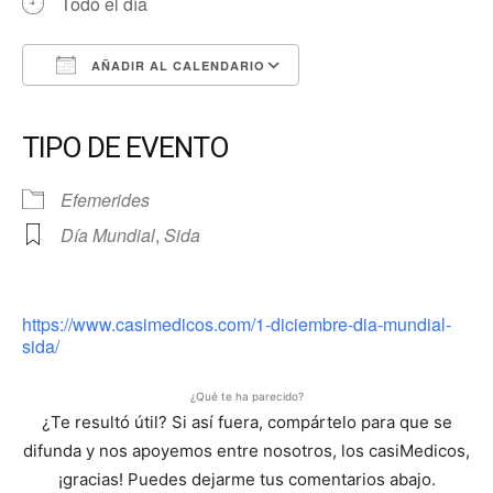
Todo el día
AÑADIR AL CALENDARIO
Descargar ICS
Google Calendar
iCalendar
Office 365
Outlook Live
TIPO DE EVENTO
Efemerides
Día Mundial
,
Sida
https://www.casimedicos.com/1-diciembre-dia-mundial-
sida/
¿Qué te ha parecido?
¿Te resultó útil? Si así fuera, compártelo para que se
difunda y nos apoyemos entre nosotros, los casiMedicos,
¡gracias! Puedes dejarme tus comentarios abajo.