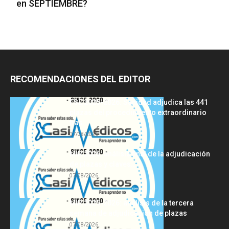
en SEPTIEMBRE?
RECOMENDACIONES DEL EDITOR
FSE 2025-2026: Sanidad adjudica las 441
plazas del procedimiento extraordinario
tras...
07/08/2026
MIR 2026: análisis final de la adjudicación
de plazas y claves...
07/08/2026
MIR 2025-2026: análisis de la tercera
semana de adjudicación de plazas
07/08/2026