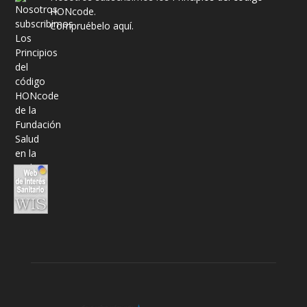
HONcode
.
Compruébelo aquí.