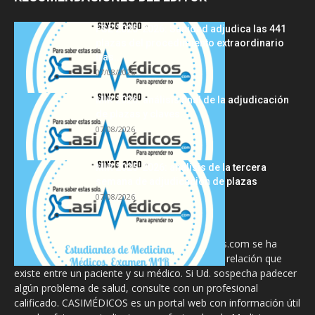
FSE 2025-2026: Sanidad adjudica las 441
plazas del procedimiento extraordinario
tras...
07/08/2026
MIR 2026: análisis final de la adjudicación
de plazas y claves...
07/08/2026
MIR 2025-2026: análisis de la tercera
semana de adjudicación de plazas
07/08/2026
La información proporcionada en CasiMedicos.com se ha
diseñado para complementar, no substituir, la relación que
existe entre un paciente y su médico. Si Ud. sospecha padecer
algún problema de salud, consulte con un profesional
calificado. CASIMÉDICOS es un portal web con información útil