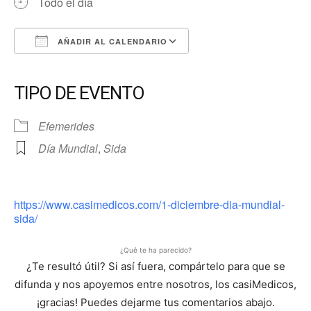
Todo el día
AÑADIR AL CALENDARIO
Descargar ICS
Google Calendar
iCalendar
Office 365
Outlook Live
TIPO DE EVENTO
Efemerides
Día Mundial
,
Sida
https://www.casimedicos.com/1-diciembre-dia-mundial-
sida/
¿Qué te ha parecido?
¿Te resultó útil? Si así fuera, compártelo para que se
difunda y nos apoyemos entre nosotros, los casiMedicos,
¡gracias! Puedes dejarme tus comentarios abajo.