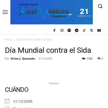
21
casiMedicos.com
Inicio
Día Mundial contra el Sida
Día Mundial contra el Sida
Por
Victor J. Quesada
-
01/12/2086
1724
0
Anuncio
CUÁNDO
01/12/2086