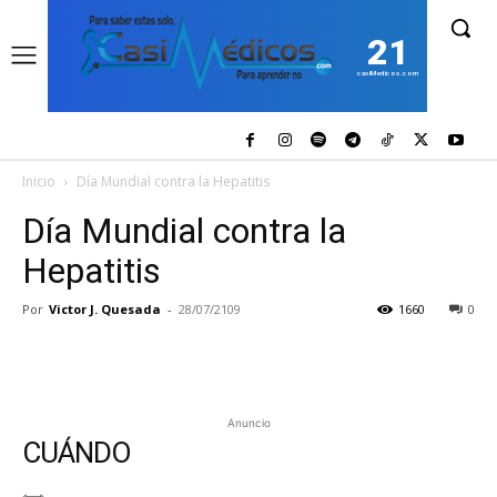
21
casiMedicos.com
Inicio
Día Mundial contra la Hepatitis
Día Mundial contra la
Hepatitis
Por
Victor J. Quesada
-
28/07/2109
1660
0
Anuncio
CUÁNDO