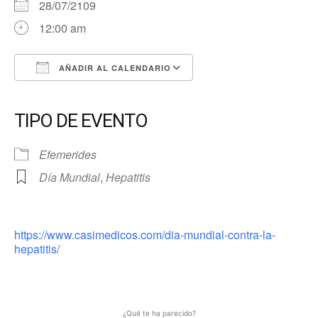
28/07/2109
12:00 am
AÑADIR AL CALENDARIO
Descargar ICS
Google Calendar
iCalendar
Office 365
Outlook Live
TIPO DE EVENTO
Efemerides
Día Mundial
,
Hepatitis
https://www.casimedicos.com/dia-mundial-contra-la-
hepatitis/
¿Qué te ha parecido?