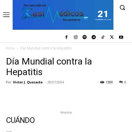
21
casiMedicos.com
Inicio
Día Mundial contra la Hepatitis
Día Mundial contra la
Hepatitis
Por
Victor J. Quesada
-
28/07/2094
1590
0
Anuncio
CUÁNDO