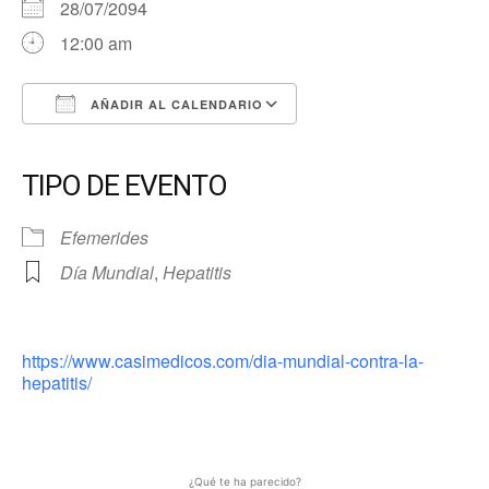
28/07/2094
12:00 am
AÑADIR AL CALENDARIO
Descargar ICS
Google Calendar
iCalendar
Office 365
Outlook Live
TIPO DE EVENTO
Efemerides
Día Mundial
,
Hepatitis
https://www.casimedicos.com/dia-mundial-contra-la-
hepatitis/
¿Qué te ha parecido?