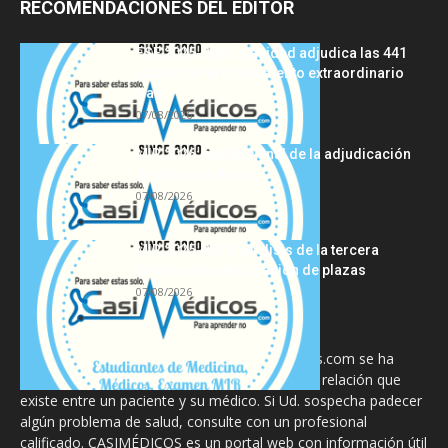
RECOMENDACIONES DEL EDITOR
FSE 2025-2026: Sanidad adjudica las 441
plazas del procedimiento extraordinario
tras...
07/08/2026
MIR 2026: análisis final de la adjudicación
de plazas y claves...
07/08/2026
MIR 2025-2026: análisis de la tercera
semana de adjudicación de plazas
07/08/2026
La información proporcionada en CasiMedicos.com se ha
diseñado para complementar, no substituir, la relación que
existe entre un paciente y su médico. Si Ud. sospecha padecer
algún problema de salud, consulte con un profesional
calificado. CASIMÉDICOS es un portal web con información útil