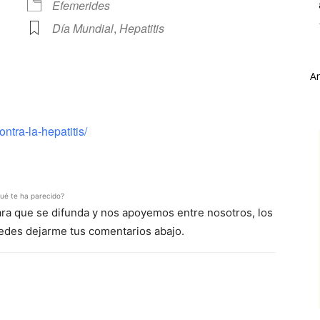
Efemerides
Día Mundial
,
Hepatitis
A
ve
tra-la-hepatitis/
ué te ha parecido?
para que se difunda y nos apoyemos entre nosotros, los
uedes dejarme tus comentarios abajo.