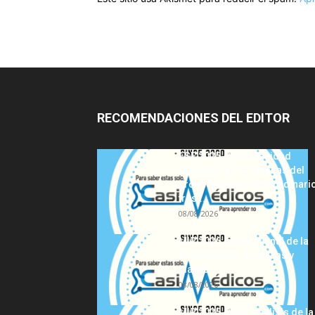
RECOMENDACIONES DEL EDITOR
FSE 2025-2026: Sanidad
adjudica las 441 plazas del
procedimiento extraordinari
tras...
08/08/2026
MIR 2026: análisis final de la
adjudicación de plazas y
claves...
08/08/2026
MIR 2025-2026: análisis de la