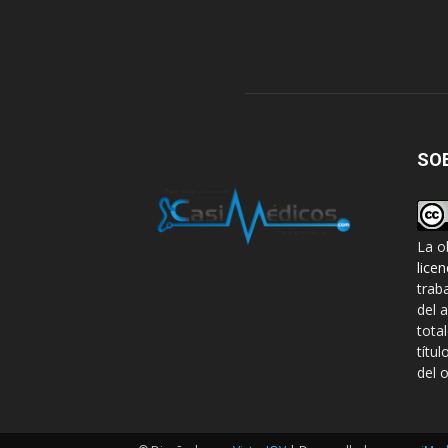
SO
La o
lice
trab
del 
tota
títul
del o