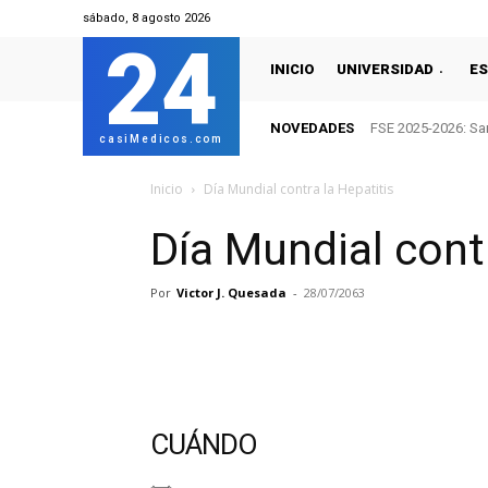
sábado, 8 agosto 2026
24
INICIO
UNIVERSIDAD
ES
NOVEDADES
FSE 2025-2026: San
casiMedicos.com
Inicio
Día Mundial contra la Hepatitis
Día Mundial contr
Por
Victor J. Quesada
-
28/07/2063
CUÁNDO