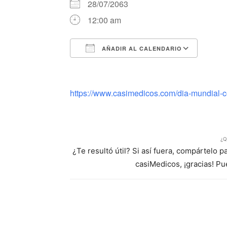
28/07/2063
12:00 am
AÑADIR AL CALENDARIO
Descargar ICS
Google Calendar
iCalendar
Office 365
Outlook Li
https://www.casimedicos.com/dia-mundial-con
¿Q
¿Te resultó útil? Si así fuera, compártelo 
casiMedicos, ¡gracias! P