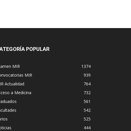
ATEGORÍA POPULAR
xamen MIR
1374
onvocatorias MIR
939
R Actualidad
764
cceso a Medicina
732
raduados
561
cultades
542
rios
525
ticias
444