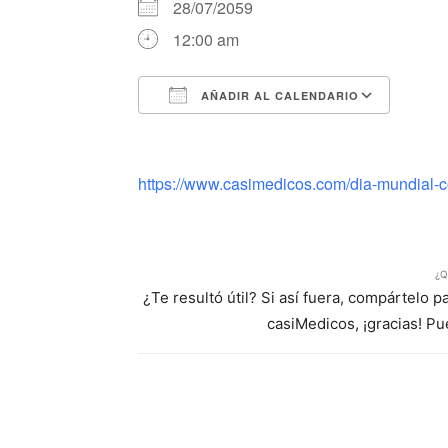
28/07/2059
12:00 am
AÑADIR AL CALENDARIO
Descargar ICS
Google Calendar
iCalendar
Office 365
Outlook Li
https://www.casimedicos.com/dia-mundial-con
¿Q
¿Te resultó útil? Si así fuera, compártelo 
casiMedicos, ¡gracias! P