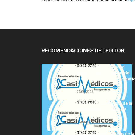
RECOMENDACIONES DEL EDITOR
FSE 2025-2026: Sanidad
adjudica las 441 plazas del
procedimiento extraordinari
tras...
07/08/2026
MIR 2026: análisis final de la
adjudicación de plazas y
claves...
07/08/2026
MIR 2025-2026: análisis de la