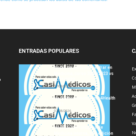
ENTRADAS POPULARES
C
Notas de corte para entrar en
E
Medicina, curso 2022/2023 vs
C
o
2021/2022
07/08/2026
MI
A
Hackathon Innomakers4Health
2021
G
07/08/2026
Fa
Va
HARRISON Principios de
No
Medicina Interna, 19.ª edición