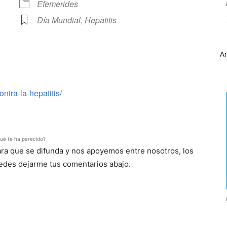
Efemerides
Día Mundial
,
Hepatitis
A
ve
tra-la-hepatitis/
ué te ha parecido?
para que se difunda y nos apoyemos entre nosotros, los
uedes dejarme tus comentarios abajo.