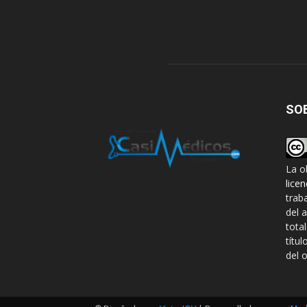
SO
La o
lice
trab
del 
tota
títul
del o