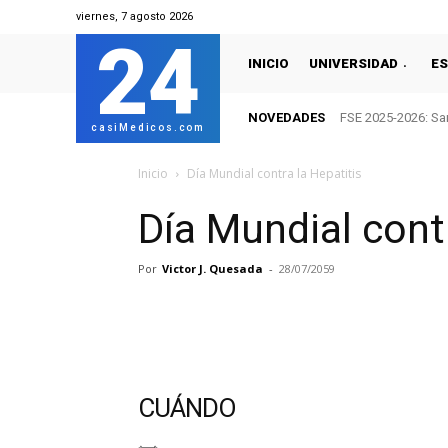
viernes, 7 agosto 2026
24
INICIO
UNIVERSIDAD
ES
NOVEDADES
FSE 2025-2026: San
casiMedicos.com
Inicio
Día Mundial contra la Hepatitis
Día Mundial contr
Por
Victor J. Quesada
-
28/07/2059
CUÁNDO