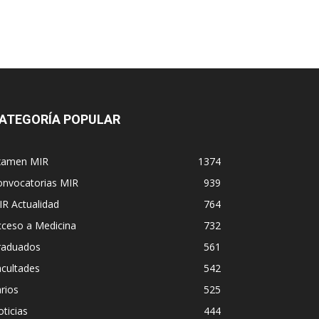
ATEGORÍA POPULAR
xamen MIR
1374
onvocatorias MIR
939
R Actualidad
764
cceso a Medicina
732
raduados
561
cultades
542
rios
525
ticias
444