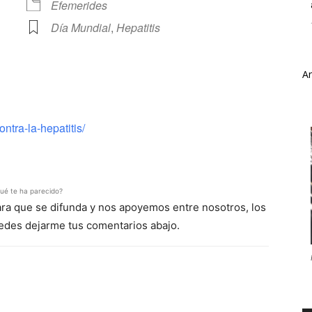
Efemerides
Día Mundial
,
Hepatitis
A
ve
tra-la-hepatitis/
ué te ha parecido?
para que se difunda y nos apoyemos entre nosotros, los
uedes dejarme tus comentarios abajo.