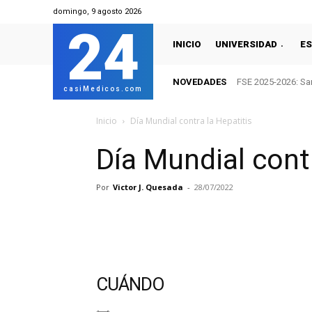
domingo, 9 agosto 2026
24
INICIO
UNIVERSIDAD
ES
NOVEDADES
FSE 2025-2026: San
casiMedicos.com
Inicio
Día Mundial contra la Hepatitis
Día Mundial contr
Por
Victor J. Quesada
-
28/07/2022
CUÁNDO