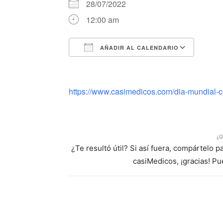
28/07/2022
12:00 am
AÑADIR AL CALENDARIO
Descargar ICS
Google Calendar
iCalendar
Office 365
Outlook Li
https://www.casimedicos.com/dia-mundial-con
¿Q
¿Te resultó útil? Si así fuera, compártelo 
casiMedicos, ¡gracias! P