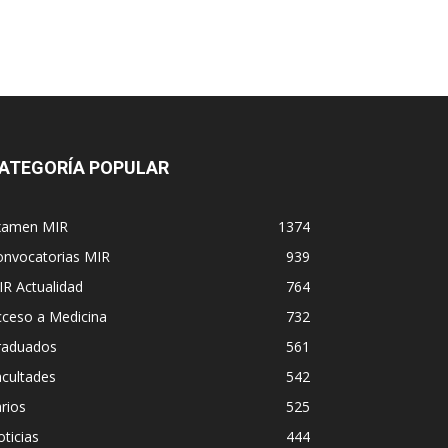
ATEGORÍA POPULAR
xamen MIR
1374
onvocatorias MIR
939
R Actualidad
764
cceso a Medicina
732
raduados
561
cultades
542
rios
525
ticias
444