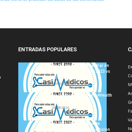
ENTRADAS POPULARES
C
Notas de corte para entrar en
E
Medicina, curso 2022/2023 vs
C
o
2021/2022
09/08/2026
MI
A
Hackathon Innomakers4Health
2021
G
09/08/2026
Fa
Va
HARRISON Principios de
No
Medicina Interna, 19.ª edición