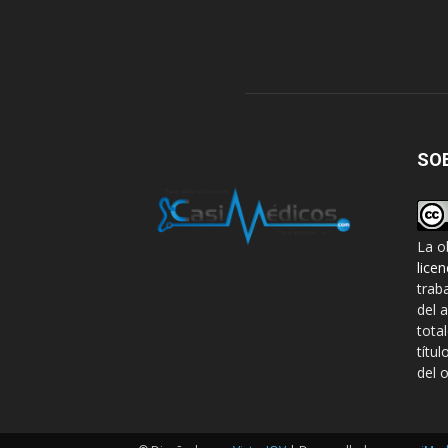
SO
La o
lice
trab
del 
tota
títul
del o