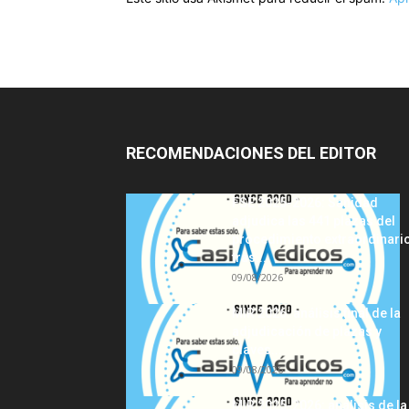
RECOMENDACIONES DEL EDITOR
FSE 2025-2026: Sanidad
adjudica las 441 plazas del
procedimiento extraordinari
tras...
09/08/2026
MIR 2026: análisis final de la
adjudicación de plazas y
claves...
09/08/2026
MIR 2025-2026: análisis de la