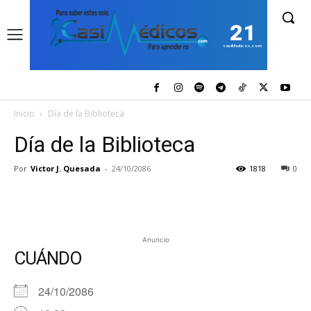
21
casiMedicos.com
Inicio
Día de la Biblioteca
Día de la Biblioteca
Por
Victor J. Quesada
-
24/10/2086
1818
0
Anuncio
CUÁNDO
24/10/2086