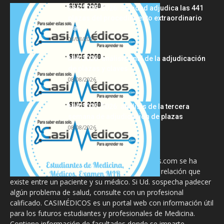
FSE 2025-2026: Sanidad adjudica las 441
plazas del procedimiento extraordinario
tras...
08/08/2026
MIR 2026: análisis final de la adjudicación
de plazas y claves...
08/08/2026
MIR 2025-2026: análisis de la tercera
semana de adjudicación de plazas
08/08/2026
La información proporcionada en CasiMedicos.com se ha
diseñado para complementar, no substituir, la relación que
existe entre un paciente y su médico. Si Ud. sospecha padecer
algún problema de salud, consulte con un profesional
calificado. CASIMÉDICOS es un portal web con información útil
para los futuros estudiantes y profesionales de Medicina.
Contiene información de facultades donde se imparte,