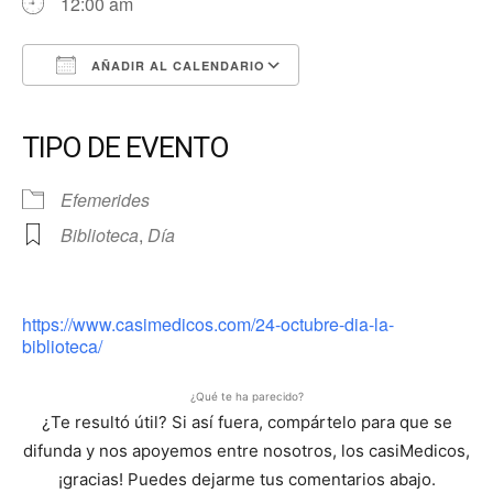
12:00 am
AÑADIR AL CALENDARIO
Descargar ICS
Google Calendar
iCalendar
Office 365
Outlook Live
TIPO DE EVENTO
Efemerides
Biblioteca
,
Día
https://www.casimedicos.com/24-octubre-dia-la-
biblioteca/
¿Qué te ha parecido?
¿Te resultó útil? Si así fuera, compártelo para que se
difunda y nos apoyemos entre nosotros, los casiMedicos,
¡gracias! Puedes dejarme tus comentarios abajo.