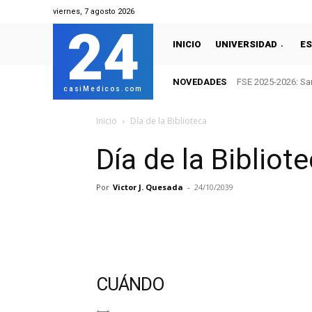
viernes, 7 agosto 2026
24
INICIO
UNIVERSIDAD
ES
NOVEDADES
FSE 2025-2026: San
casiMedicos.com
Inicio
Día de la Biblioteca
Día de la Bibliot
Por
Victor J. Quesada
-
24/10/2039
CUÁNDO