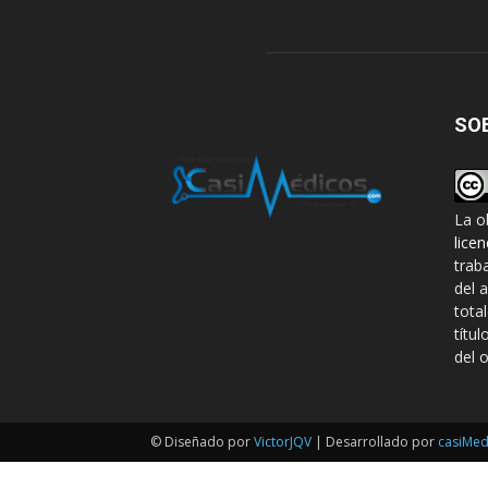
SO
La o
lice
trab
del 
tota
títul
del o
© Diseñado por
VictorJQV
| Desarrollado por
casiMed