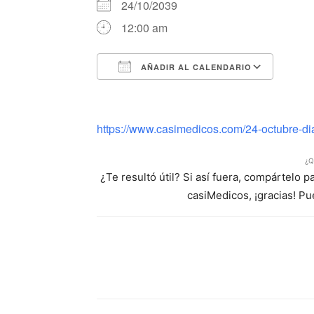
24/10/2039
12:00 am
AÑADIR AL CALENDARIO
Descargar ICS
Google Calendar
iCalendar
Office 365
Outlook Li
https://www.casimedicos.com/24-octubre-dia
¿Q
¿Te resultó útil? Si así fuera, compártelo 
casiMedicos, ¡gracias! P