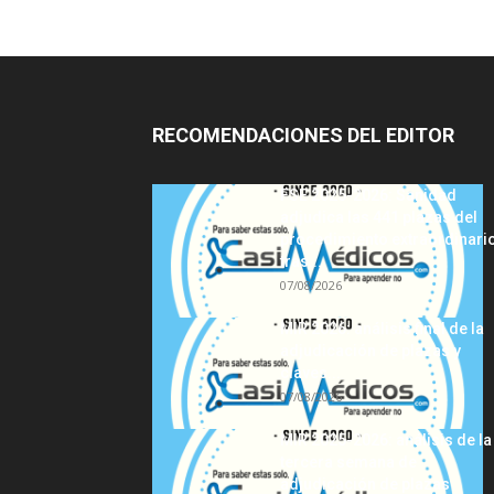
RECOMENDACIONES DEL EDITOR
FSE 2025-2026: Sanidad
adjudica las 441 plazas del
procedimiento extraordinari
tras...
07/08/2026
MIR 2026: análisis final de la
adjudicación de plazas y
claves...
07/08/2026
MIR 2025-2026: análisis de la
tercera semana de
adjudicación de plazas