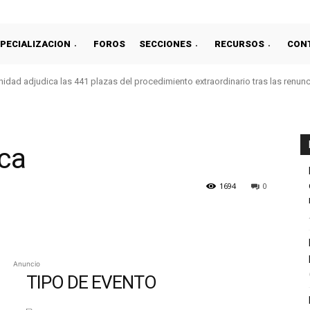
PECIALIZACION
FOROS
SECCIONES
RECURSOS
CON
idad adjudica las 441 plazas del procedimiento extraordinario tras las renun
eca
1694
0
Anuncio
TIPO DE EVENTO