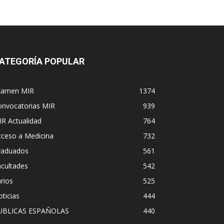
ATEGORÍA POPULAR
xamen MIR
1374
onvocatorias MIR
939
R Actualidad
764
cceso a Medicina
732
raduados
561
cultades
542
rios
525
ticias
444
UBLICAS ESPAÑOLAS
440