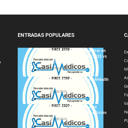
ENTRADAS POPULARES
C
Notas de corte para entrar en
E
Medicina, curso 2022/2023 vs
C
o
2021/2022
07/08/2026
MI
A
Hackathon Innomakers4Health
2021
G
07/08/2026
Fa
Va
HARRISON Principios de
No
Medicina Interna, 19.ª edición
07/08/2026
P