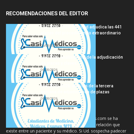
RECOMENDACIONES DEL EDITOR
FSE 2025-2026: Sanidad adjudica las 441
plazas del procedimiento extraordinario
tras...
06/08/2026
MIR 2026: análisis final de la adjudicación
de plazas y claves...
06/08/2026
MIR 2025-2026: análisis de la tercera
semana de adjudicación de plazas
06/08/2026
La información proporcionada en CasiMedicos.com se ha
diseñado para complementar, no substituir, la relación que
existe entre un paciente y su médico. Si Ud. sospecha padecer