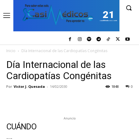
21
casiMedicos.com
Inicio
Día Internacional de las Cardiopatías Congénitas
Día Internacional de las
Cardiopatías Congénitas
Por
Victor J. Quesada
-
14/02/2030
1848
0
Anuncio
CUÁNDO