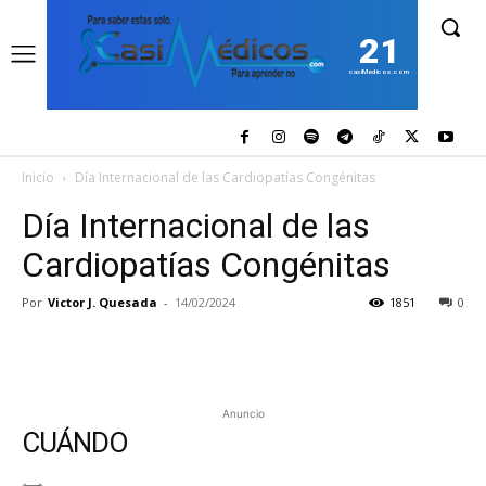
21
casiMedicos.com
Inicio
Día Internacional de las Cardiopatías Congénitas
Día Internacional de las
Cardiopatías Congénitas
Por
Victor J. Quesada
-
14/02/2024
1851
0
Anuncio
CUÁNDO