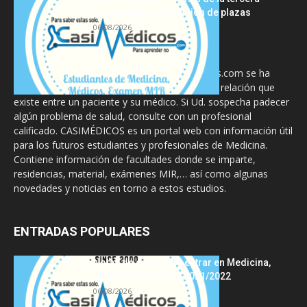
semana de adjudicación de plazas
06/08/2026
La información proporcionada en CasiMedicos.com se ha
diseñado para complementar, no substituir, la relación que
existe entre un paciente y su médico. Si Ud. sospecha padecer
algún problema de salud, consulte con un profesional
calificado. CASIMÉDICOS es un portal web con información útil
para los futuros estudiantes y profesionales de Medicina.
Contiene información de facultades donde se imparte,
residencias, material, exámenes MIR,… así como algunas
novedades y noticias en torno a estos estudios.
ENTRADAS POPULARES
Notas de corte para entrar en Medicina,
curso 2022/2023 vs 2021/2022
06/08/2026