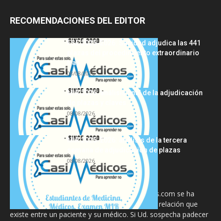
RECOMENDACIONES DEL EDITOR
FSE 2025-2026: Sanidad adjudica las 441
plazas del procedimiento extraordinario
tras...
08/08/2026
MIR 2026: análisis final de la adjudicación
de plazas y claves...
08/08/2026
MIR 2025-2026: análisis de la tercera
semana de adjudicación de plazas
08/08/2026
La información proporcionada en CasiMedicos.com se ha
diseñado para complementar, no substituir, la relación que
existe entre un paciente y su médico. Si Ud. sospecha padecer