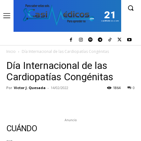
21
casiMedicos.com
Inicio
Día Internacional de las Cardiopatías Congénitas
Día Internacional de las
Cardiopatías Congénitas
Por
Victor J. Quesada
-
14/02/2022
1864
0
Anuncio
CUÁNDO