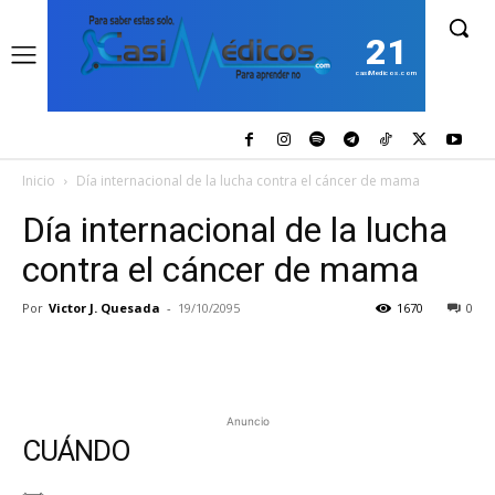
21
casiMedicos.com
Inicio
Día internacional de la lucha contra el cáncer de mama
Día internacional de la lucha
contra el cáncer de mama
Por
Victor J. Quesada
-
19/10/2095
1670
0
Anuncio
CUÁNDO