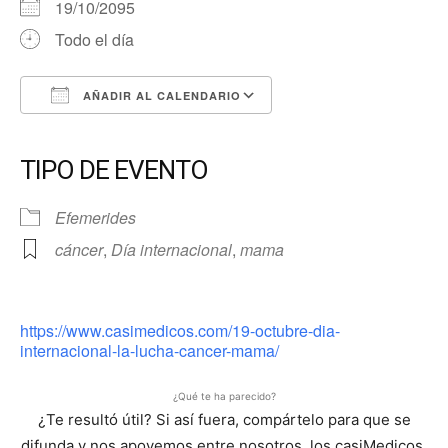
19/10/2095
Todo el día
AÑADIR AL CALENDARIO
Descargar ICS
Google Calendar
iCalendar
Office 365
Outlook Live
TIPO DE EVENTO
Efemerides
cáncer
,
Día internacional
,
mama
https://www.casimedicos.com/19-octubre-dia-
internacional-la-lucha-cancer-mama/
¿Qué te ha parecido?
¿Te resultó útil? Si así fuera, compártelo para que se
difunda y nos apoyemos entre nosotros, los casiMedicos,