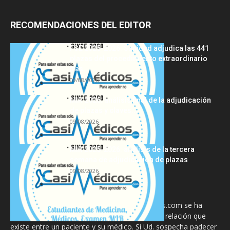
RECOMENDACIONES DEL EDITOR
FSE 2025-2026: Sanidad adjudica las 441
plazas del procedimiento extraordinario
tras...
09/08/2026
MIR 2026: análisis final de la adjudicación
de plazas y claves...
09/08/2026
MIR 2025-2026: análisis de la tercera
semana de adjudicación de plazas
09/08/2026
La información proporcionada en CasiMedicos.com se ha
diseñado para complementar, no substituir, la relación que
existe entre un paciente y su médico. Si Ud. sospecha padecer