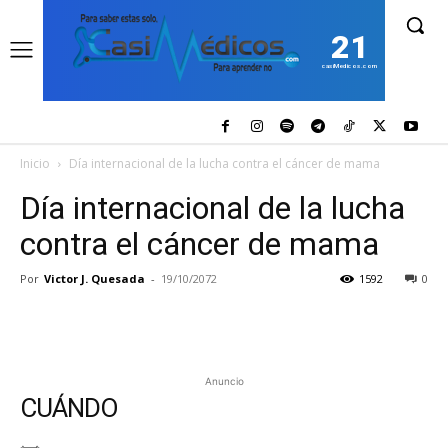
21
casiMedicos.com
Inicio
Día internacional de la lucha contra el cáncer de mama
Día internacional de la lucha
contra el cáncer de mama
Por
Victor J. Quesada
-
19/10/2072
1592
0
Anuncio
CUÁNDO