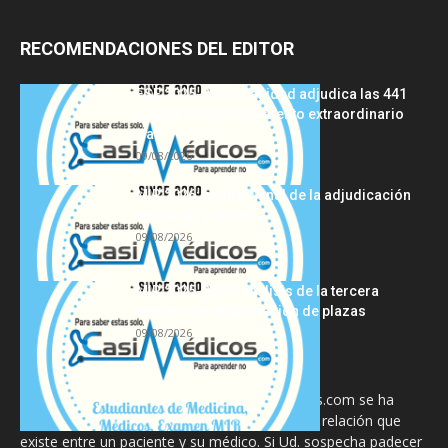
RECOMENDACIONES DEL EDITOR
FSE 2025-2026: Sanidad adjudica las 441
plazas del procedimiento extraordinario
tras...
09/08/2026
MIR 2026: análisis final de la adjudicación
de plazas y claves...
09/08/2026
MIR 2025-2026: análisis de la tercera
semana de adjudicación de plazas
09/08/2026
La información proporcionada en CasiMedicos.com se ha
diseñado para complementar, no substituir, la relación que
existe entre un paciente y su médico. Si Ud. sospecha padecer