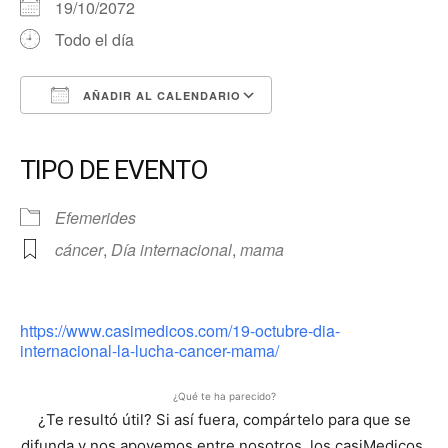
19/10/2072
Todo el día
AÑADIR AL CALENDARIO
Descargar ICS
Google Calendar
iCalendar
Office 365
Outlook Live
TIPO DE EVENTO
Efemerides
cáncer
,
Día internacional
,
mama
https://www.casimedicos.com/19-octubre-dia-
internacional-la-lucha-cancer-mama/
¿Qué te ha parecido?
¿Te resultó útil? Si así fuera, compártelo para que se
difunda y nos apoyemos entre nosotros, los casiMedicos,