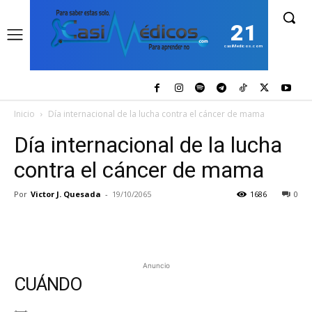
21
casiMedicos.com
Inicio
Día internacional de la lucha contra el cáncer de mama
Día internacional de la lucha
contra el cáncer de mama
Por
Victor J. Quesada
-
19/10/2065
1686
0
Anuncio
CUÁNDO