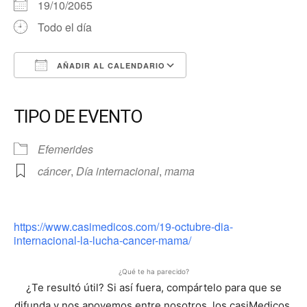
19/10/2065
Todo el día
AÑADIR AL CALENDARIO
Descargar ICS
Google Calendar
iCalendar
Office 365
Outlook Live
TIPO DE EVENTO
Efemerides
cáncer
,
Día internacional
,
mama
https://www.casimedicos.com/19-octubre-dia-
internacional-la-lucha-cancer-mama/
¿Qué te ha parecido?
¿Te resultó útil? Si así fuera, compártelo para que se
difunda y nos apoyemos entre nosotros, los casiMedicos,