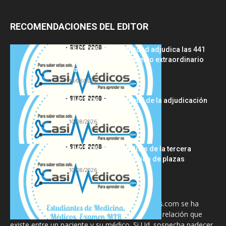
RECOMENDACIONES DEL EDITOR
FSE 2025-2026: Sanidad adjudica las 441
plazas del procedimiento extraordinario
tras...
10/08/2026
MIR 2026: análisis final de la adjudicación
de plazas y claves...
10/08/2026
MIR 2025-2026: análisis de la tercera
semana de adjudicación de plazas
10/08/2026
La información proporcionada en CasiMedicos.com se ha
diseñado para complementar, no substituir, la relación que
existe entre un paciente y su médico. Si Ud. sospecha padecer