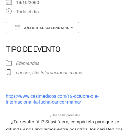
19/10/2060
Todo el día
AÑADIR AL CALENDARIO
Descargar ICS
Google Calendar
iCalendar
Office 365
Outlook Live
TIPO DE EVENTO
Efemerides
cáncer
,
Día internacional
,
mama
https://www.casimedicos.com/19-octubre-dia-
internacional-la-lucha-cancer-mama/
¿Qué te ha parecido?
¿Te resultó útil? Si así fuera, compártelo para que se
difunda y nos apoyemos entre nosotros, los casiMedicos,