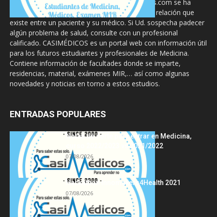
La información proporcionada en CasiMedicos.com se ha
diseñado para complementar, no substituir, la relación que
existe entre un paciente y su médico. Si Ud. sospecha padecer
algún problema de salud, consulte con un profesional
calificado. CASIMÉDICOS es un portal web con información útil
para los futuros estudiantes y profesionales de Medicina.
Contiene información de facultades donde se imparte,
residencias, material, exámenes MIR,… así como algunas
novedades y noticias en torno a estos estudios.
ENTRADAS POPULARES
Notas de corte para entrar en Medicina,
curso 2022/2023 vs 2021/2022
07/08/2026
Hackathon Innomakers4Health 2021
07/08/2026