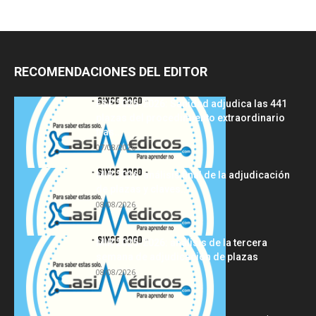
RECOMENDACIONES DEL EDITOR
FSE 2025-2026: Sanidad adjudica las 441
plazas del procedimiento extraordinario
tras...
07/08/2026
MIR 2026: análisis final de la adjudicación
de plazas y claves...
08/08/2026
MIR 2025-2026: análisis de la tercera
semana de adjudicación de plazas
08/08/2026