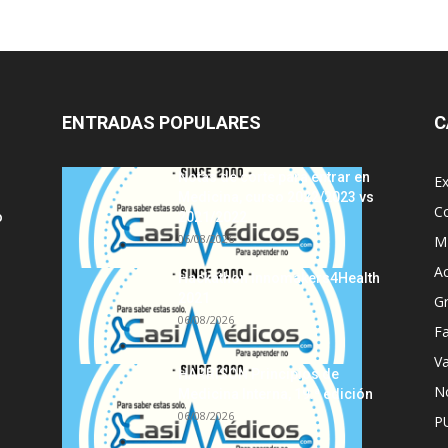
ENTRADAS POPULARES
C
Notas de corte para entrar en
E
Medicina, curso 2022/2023 vs
C
o
2021/2022
06/08/2026
MI
A
Hackathon Innomakers4Health
2021
G
06/08/2026
Fa
Va
HARRISON Principios de
No
Medicina Interna, 19.ª edición
06/08/2026
P