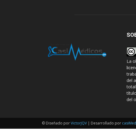
SO
La o
lice
trab
del 
tota
títul
del o
© Diseñado por
VictorJQV
| Desarrollado por
casiMed