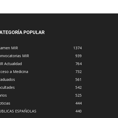
ATEGORÍA POPULAR
xamen MIR
1374
onvocatorias MIR
939
R Actualidad
764
cceso a Medicina
732
raduados
561
cultades
542
rios
525
ticias
444
UBLICAS ESPAÑOLAS
440