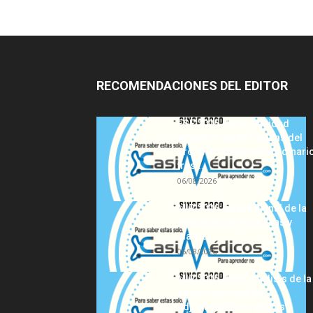
RECOMENDACIONES DEL EDITOR
FSE 2025-2026: Sanidad
adjudica las 441 plazas del
procedimiento extraordinari
tras...
06/08/2026
MIR 2026: análisis final de la
adjudicación de plazas y
claves...
06/08/2026
MIR 2025-2026: análisis de la
tercera semana de
adjudicación de plazas