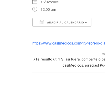
15/02/2035
12:00 am
AÑADIR AL CALENDARIO
Descargar ICS
Google Calendar
iCalendar
Office 365
Outlook Li
https://www.casimedicos.com/15-febrero-dia-
¿Q
¿Te resultó útil? Si así fuera, compártelo 
casiMedicos, ¡gracias! P