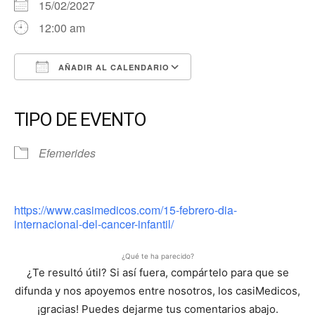
15/02/2027
12:00 am
AÑADIR AL CALENDARIO
Descargar ICS
Google Calendar
iCalendar
Office 365
Outlook Live
TIPO DE EVENTO
Efemerides
https://www.casimedicos.com/15-febrero-dia-
internacional-del-cancer-infantil/
¿Qué te ha parecido?
¿Te resultó útil? Si así fuera, compártelo para que se
difunda y nos apoyemos entre nosotros, los casiMedicos,
¡gracias! Puedes dejarme tus comentarios abajo.