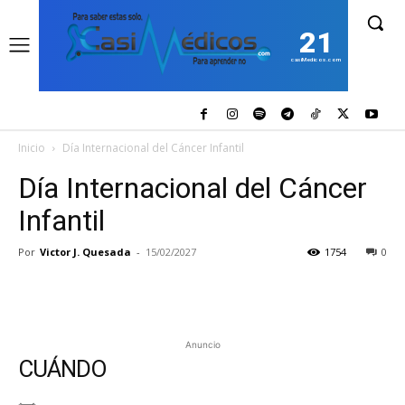
21
casiMedicos.com
Inicio
Día Internacional del Cáncer Infantil
Día Internacional del Cáncer
Infantil
Por
Victor J. Quesada
-
15/02/2027
1754
0
Anuncio
CUÁNDO