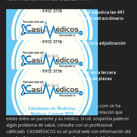
FSE 2025-2026: Sanidad adjudica las 441
plazas del procedimiento extraordinario
tras...
09/08/2026
MIR 2026: análisis final de la adjudicación
de plazas y claves...
09/08/2026
MIR 2025-2026: análisis de la tercera
semana de adjudicación de plazas
09/08/2026
La información proporcionada en CasiMedicos.com se ha
diseñado para complementar, no substituir, la relación que
existe entre un paciente y su médico. Si Ud. sospecha padecer
algún problema de salud, consulte con un profesional
calificado. CASIMÉDICOS es un portal web con información útil