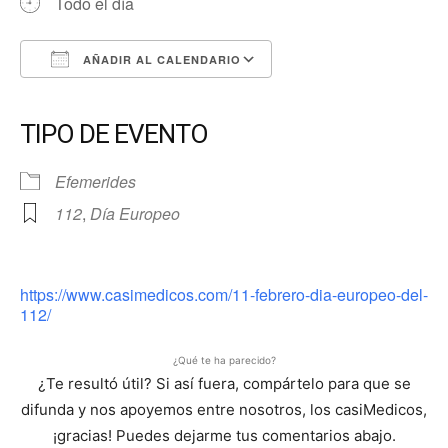
Todo el día
AÑADIR AL CALENDARIO
Descargar ICS
Google Calendar
iCalendar
Office 365
Outlook Live
TIPO DE EVENTO
Efemerides
112
,
Día Europeo
https://www.casimedicos.com/11-febrero-dia-europeo-del-
112/
¿Qué te ha parecido?
¿Te resultó útil? Si así fuera, compártelo para que se
difunda y nos apoyemos entre nosotros, los casiMedicos,
¡gracias! Puedes dejarme tus comentarios abajo.