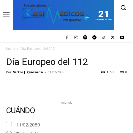
21
casiMedicos.com
Inicio
Día Europeo del 112
Día Europeo del 112
Por
Victor J. Quesada
-
11/02/2089
1553
0
Anuncio
CUÁNDO
11/02/2089