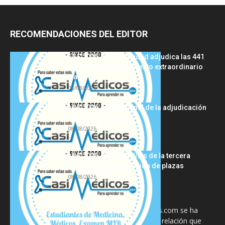
RECOMENDACIONES DEL EDITOR
FSE 2025-2026: Sanidad adjudica las 441
plazas del procedimiento extraordinario
tras...
08/08/2026
MIR 2026: análisis final de la adjudicación
de plazas y claves...
08/08/2026
MIR 2025-2026: análisis de la tercera
semana de adjudicación de plazas
08/08/2026
La información proporcionada en CasiMedicos.com se ha
diseñado para complementar, no substituir, la relación que