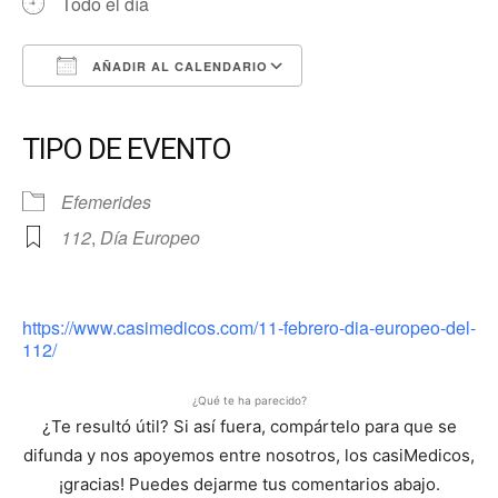
Todo el día
AÑADIR AL CALENDARIO
Descargar ICS
Google Calendar
iCalendar
Office 365
Outlook Live
TIPO DE EVENTO
Efemerides
112
,
Día Europeo
https://www.casimedicos.com/11-febrero-dia-europeo-del-
112/
¿Qué te ha parecido?
¿Te resultó útil? Si así fuera, compártelo para que se
difunda y nos apoyemos entre nosotros, los casiMedicos,
¡gracias! Puedes dejarme tus comentarios abajo.