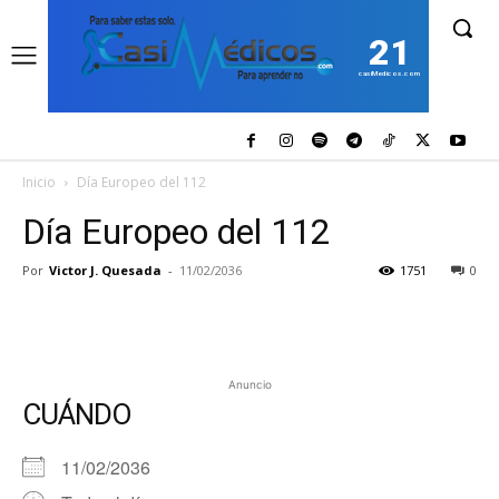
21
casiMedicos.com
Inicio
Día Europeo del 112
Día Europeo del 112
Por
Victor J. Quesada
-
11/02/2036
1751
0
Anuncio
CUÁNDO
11/02/2036