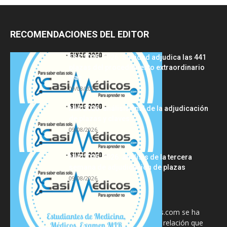
RECOMENDACIONES DEL EDITOR
FSE 2025-2026: Sanidad adjudica las 441
plazas del procedimiento extraordinario
tras...
09/08/2026
MIR 2026: análisis final de la adjudicación
de plazas y claves...
09/08/2026
MIR 2025-2026: análisis de la tercera
semana de adjudicación de plazas
09/08/2026
La información proporcionada en CasiMedicos.com se ha
diseñado para complementar, no substituir, la relación que