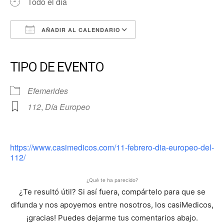
Todo el día
AÑADIR AL CALENDARIO
Descargar ICS
Google Calendar
iCalendar
Office 365
Outlook Live
TIPO DE EVENTO
Efemerides
112
,
Día Europeo
https://www.casimedicos.com/11-febrero-dia-europeo-del-
112/
¿Qué te ha parecido?
¿Te resultó útil? Si así fuera, compártelo para que se
difunda y nos apoyemos entre nosotros, los casiMedicos,
¡gracias! Puedes dejarme tus comentarios abajo.