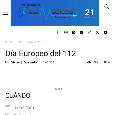
21
casiMedicos.com
Inicio
Día Europeo del 112
Día Europeo del 112
Por
Victor J. Quesada
-
11/02/2021
1686
0
Anuncio
CUÁNDO
11/02/2021