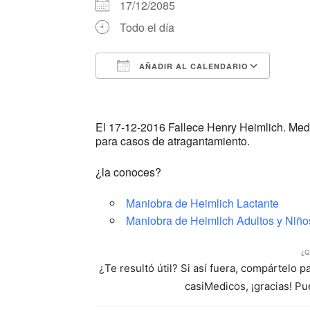
17/12/2085
Todo el día
AÑADIR AL CALENDARIO
Descargar ICS
Google Calendar
iCalendar
Office 365
Outlook Li
El 17-12-2016 Fallece Henry Heimlich. Med
para casos de atragantamiento.
¿la conoces?
Maniobra de Heimlich Lactante
Maniobra de Heimlich Adultos y Niño
¿Q
¿Te resultó útil? Si así fuera, compártelo 
casiMedicos, ¡gracias! P