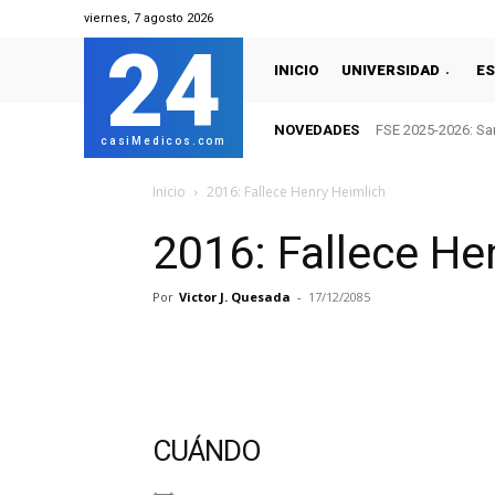
viernes, 7 agosto 2026
24
INICIO
UNIVERSIDAD
ES
NOVEDADES
FSE 2025-2026: San
casiMedicos.com
Inicio
2016: Fallece Henry Heimlich
2016: Fallece He
Por
Victor J. Quesada
-
17/12/2085
CUÁNDO