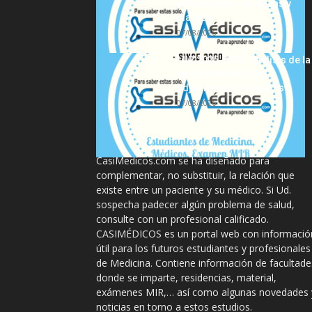
adjudicación de plazas y
claves...
07/08/2026
MIR 2025-2026: análisis de la
tercera semana de
adjudicación de plazas
07/08/2026
La información proporcionada en
CasiMedicos.com se ha diseñado para
complementar, no substituir, la relación que
existe entre un paciente y su médico. Si Ud.
sospecha padecer algún problema de salud,
consulte con un profesional calificado.
CASIMÉDICOS es un portal web con informació
útil para los futuros estudiantes y profesionales
de Medicina. Contiene información de facultade
donde se imparte, residencias, material,
exámenes MIR,… así como algunas novedades 
noticias en torno a estos estudios.