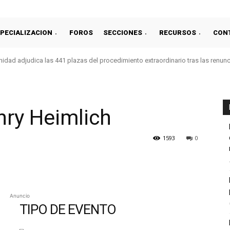
PECIALIZACION
FOROS
SECCIONES
RECURSOS
CON
idad adjudica las 441 plazas del procedimiento extraordinario tras las renun
nry Heimlich
1593
0
Anuncio
TIPO DE EVENTO