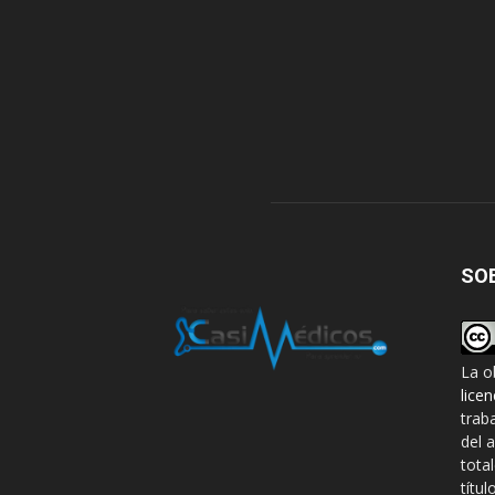
SO
La o
lice
trab
del 
tota
títul