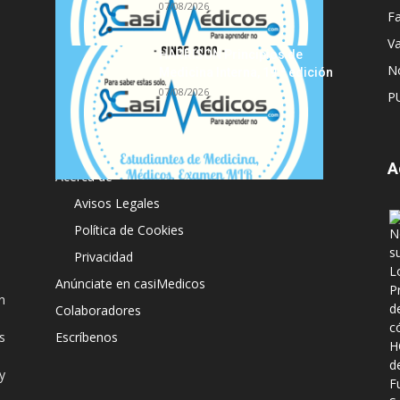
07/08/2026
Fa
Va
HARRISON Principios de
No
Medicina Interna, 19.ª edición
07/08/2026
P
A
Acerca de
Avisos Legales
Política de Cookies
Privacidad
Anúnciate en casiMedicos
n
Colaboradores
s
Escríbenos
y