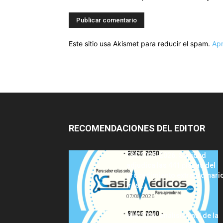
Este sitio usa Akismet para reducir el spam.
Apr
RECOMENDACIONES DEL EDITOR
FSE 2025-2026: Sanidad
adjudica las 441 plazas del
procedimiento extraordinari
tras...
07/08/2026
MIR 2026: análisis final de la