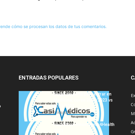
ende cómo se procesan los datos de tus comentarios.
ENTRADAS POPULARES
C
Notas de corte para entrar en
E
Medicina, curso 2022/2023 vs
C
o
2021/2022
07/08/2026
MI
A
Hackathon Innomakers4Health
2021
G