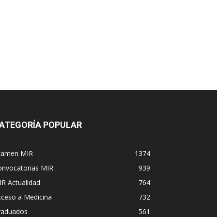
ATEGORÍA POPULAR
xamen MIR
1374
onvocatorias MIR
939
R Actualidad
764
cceso a Medicina
732
raduados
561