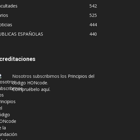
cultades
542
rios
525
ticias
444
UBLICAS ESPAÑOLAS
440
creditaciones
Nosotros subscribimos los
Principios del
código HONcode
.
Compruébelo aquí.