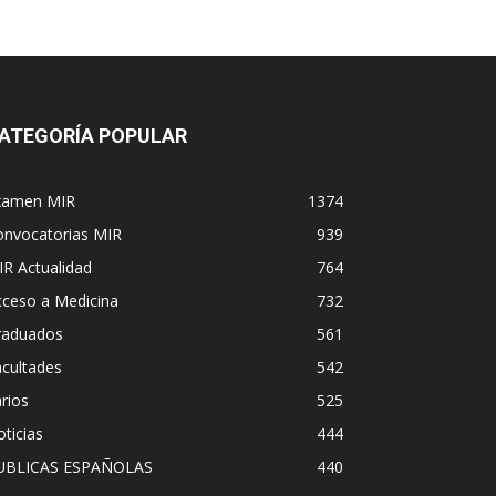
ATEGORÍA POPULAR
xamen MIR
1374
onvocatorias MIR
939
R Actualidad
764
cceso a Medicina
732
raduados
561
cultades
542
rios
525
ticias
444
UBLICAS ESPAÑOLAS
440