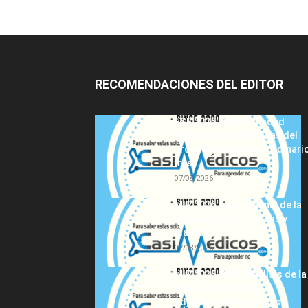
RECOMENDACIONES DEL EDITOR
FSE 2025-2026: Sanidad
adjudica las 441 plazas del
procedimiento extraordinari
tras...
07/08/2026
MIR 2026: análisis final de la
adjudicación de plazas y
claves...
07/08/2026
MIR 2025-2026: análisis de la
tercera semana de
adjudicación de plazas