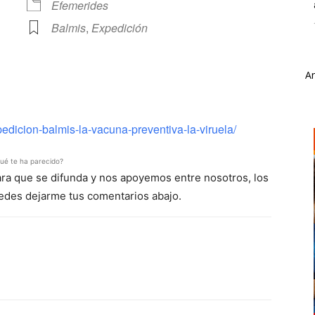
Efemerides
Balmis
,
Expedición
A
ve
dicion-balmis-la-vacuna-preventiva-la-viruela/
ué te ha parecido?
para que se difunda y nos apoyemos entre nosotros, los
uedes dejarme tus comentarios abajo.