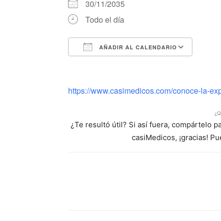
30/11/2035
Todo el día
AÑADIR AL CALENDARIO
Descargar ICS
Google Calendar
iCalendar
Office 365
Outlook Li
https://www.casimedicos.com/conoce-la-expe
¿Q
¿Te resultó útil? Si así fuera, compártelo 
casiMedicos, ¡gracias! P