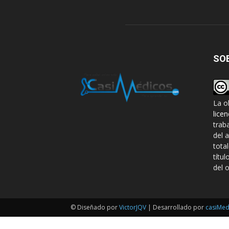
SO
La o
lice
trab
del 
tota
títul
del o
© Diseñado por
VictorJQV
| Desarrollado por
casiMed