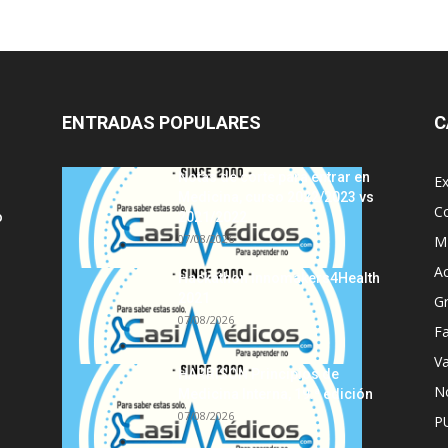
ENTRADAS POPULARES
C
Notas de corte para entrar en
E
Medicina, curso 2022/2023 vs
C
o
2021/2022
07/08/2026
MI
A
Hackathon Innomakers4Health
2021
G
07/08/2026
Fa
Va
HARRISON Principios de
No
Medicina Interna, 19.ª edición
07/08/2026
P