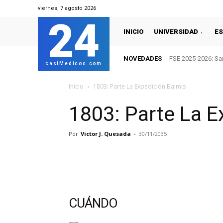
viernes, 7 agosto 2026
24
INICIO
UNIVERSIDAD
ES
NOVEDADES
FSE 2025-2026: San
casiMedicos.com
Inicio
1803: Parte La Expedición Balmis
1803: Parte La E
Por
Victor J. Quesada
-
30/11/2035
CUÁNDO