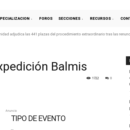
PECIALIZACION
FOROS
SECCIONES
RECURSOS
CON
idad adjudica las 441 plazas del procedimiento extraordinario tras las renun
xpedición Balmis
1722
0
Anuncio
TIPO DE EVENTO