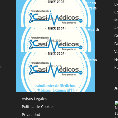
Notas de corte para entrar en
E
Medicina, curso 2022/2023 vs
C
2021/2022
07/08/2026
M
A
Hackathon Innomakers4Health
2021
G
07/08/2026
F
Va
HARRISON Principios de
No
Medicina Interna, 19.ª edición
07/08/2026
ón
P
A
Acerca de
Avisos Legales
Política de Cookies
Privacidad