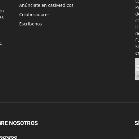
Anúnciate en casiMedicos
ón
Colaboradores
es
Escríbenos
s.
BRE NOSOTROS
S