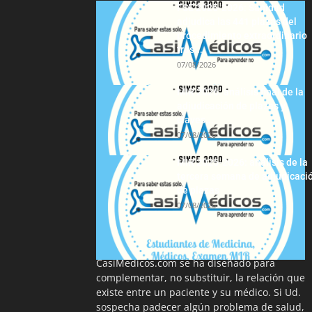
FSE 2025-2026: Sanidad
adjudica las 441 plazas del
procedimiento extraordinario
tras...
07/08/2026
MIR 2026: análisis final de la
adjudicación de plazas y
claves...
07/08/2026
MIR 2025-2026: análisis de la
tercera semana de adjudicaci
de plazas
07/08/2026
La información proporcionada en
CasiMedicos.com se ha diseñado para
complementar, no substituir, la relación que
existe entre un paciente y su médico. Si Ud.
sospecha padecer algún problema de salud,