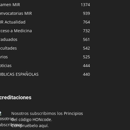
xamen MIR
1374
onvocatorias MIR
939
IR Actualidad
764
cceso a Medicina
732
raduados
561
acultades
542
rios
525
ticias
444
UBLICAS ESPAÑOLAS
440
creditaciones
Nosotros subscribimos los
Principios
del código HONcode
.
Compruébelo aquí.