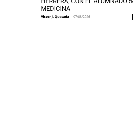
HERRERA, CON EL ALUMNADO d
MEDICINA
Victor J. Quesada
-
07/08/2026