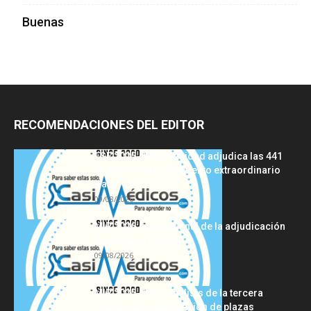
Buenas
RECOMENDACIONES DEL EDITOR
FSE 2025-2026: Sanidad adjudica las 441
plazas del procedimiento extraordinario
tras...
09/08/2026
MIR 2026: análisis final de la adjudicación
de plazas y claves...
09/08/2026
MIR 2025-2026: análisis de la tercera
semana de adjudicación de plazas