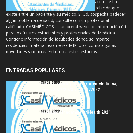
La información proporcionada en CasiMedicos.com se ha
diseñado para complementar, no substituir, la relación que
existe entre un paciente y su médico. Si Ud. sospecha padecer
algún problema de salud, consulte con un profesional
calificado. CASIMÉDICOS es un portal web con información útil
para los futuros estudiantes y profesionales de Medicina.
Contiene información de facultades donde se imparte,
residencias, material, exámenes MIR,… así como algunas
novedades y noticias en torno a estos estudios.
ENTRADAS POPULARES
Notas de corte para entrar en Medicina,
curso 2022/2023 vs 2021/2022
07/08/2026
Hackathon Innomakers4Health 2021
07/08/2026