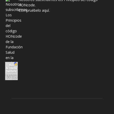
HONcode
.
Compruébelo aquí.