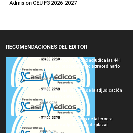
Admision CEU F3 2026-2027
RECOMENDACIONES DEL EDITOR
FSE 2025-2026: Sanidad adjudica las 441
plazas del procedimiento extraordinario
tras...
08/08/2026
MIR 2026: análisis final de la adjudicación
de plazas y claves...
08/08/2026
MIR 2025-2026: análisis de la tercera
semana de adjudicación de plazas
08/08/2026