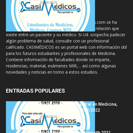
06/08/2026
La información proporcionada en CasiMedicos.com se ha
diseñado para complementar, no substituir, la relación que
existe entre un paciente y su médico. Si Ud. sospecha padecer
algún problema de salud, consulte con un profesional
calificado. CASIMÉDICOS es un portal web con información útil
para los futuros estudiantes y profesionales de Medicina.
Contiene información de facultades donde se imparte,
residencias, material, exámenes MIR,… así como algunas
novedades y noticias en torno a estos estudios.
ENTRADAS POPULARES
Notas de corte para entrar en Medicina,
curso 2022/2023 vs 2021/2022
05/08/2026
Hackathon Innomakers4Health 2021