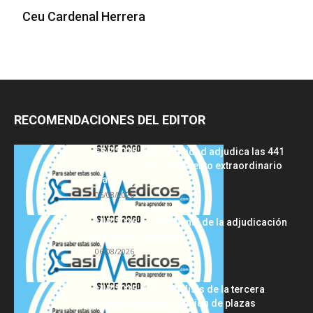
Ceu Cardenal Herrera
RECOMENDACIONES DEL EDITOR
FSE 2025-2026: Sanidad adjudica las 441
plazas del procedimiento extraordinario
tras...
06/08/2026
MIR 2026: análisis final de la adjudicación
de plazas y claves...
06/08/2026
MIR 2025-2026: análisis de la tercera
semana de adjudicación de plazas