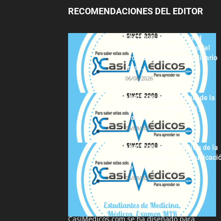
RECOMENDACIONES DEL EDITOR
FSE 2025-2026: Sanidad
adjudica las 441 plazas del
procedimiento extraordinario
tras...
06/08/2026
MIR 2026: análisis final de la
adjudicación de plazas y
claves...
06/08/2026
MIR 2025-2026: análisis de la
tercera semana de adjudicaci
de plazas
06/08/2026
La información proporcionada en
CasiMedicos.com se ha diseñado para