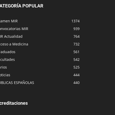
ATEGORÍA POPULAR
xamen MIR
1374
onvocatorias MIR
939
IR Actualidad
764
cceso a Medicina
732
raduados
561
acultades
542
rios
525
ticias
444
UBLICAS ESPAÑOLAS
440
creditaciones