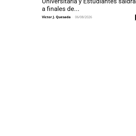
Universitaria y Estudiantes saldr
a finales de...
Victor J. Quesada
-
06/08/2026