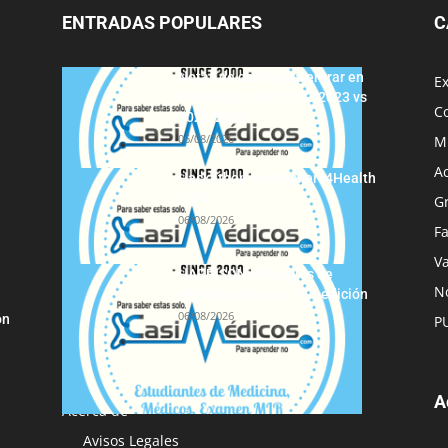
ENTRADAS POPULARES
C
Notas de corte para entrar en
E
Medicina, curso 2022/2023 vs
C
2021/2022
06/08/2026
M
A
Hackathon Innomakers4Health
2021
G
06/08/2026
F
Va
HARRISON Principios de
No
Medicina Interna, 19.ª edición
06/08/2026
ón
P
A
Acerca de
Avisos Legales