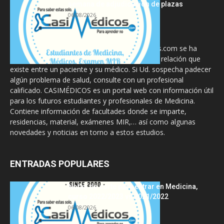
semana de adjudicación de plazas
06/08/2026
La información proporcionada en CasiMedicos.com se ha
diseñado para complementar, no substituir, la relación que
existe entre un paciente y su médico. Si Ud. sospecha padecer
algún problema de salud, consulte con un profesional
calificado. CASIMÉDICOS es un portal web con información útil
para los futuros estudiantes y profesionales de Medicina.
Contiene información de facultades donde se imparte,
residencias, material, exámenes MIR,… así como algunas
novedades y noticias en torno a estos estudios.
ENTRADAS POPULARES
Notas de corte para entrar en Medicina,
curso 2022/2023 vs 2021/2022
06/08/2026