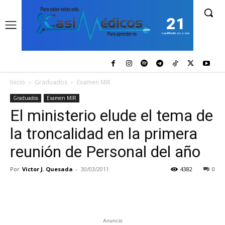
21
casiMedicos.com
Inicio
Graduados
Examen MIR
Graduados
Examen MIR
El ministerio elude el tema de
la troncalidad en la primera
reunión de Personal del año
Por
Victor J. Quesada
-
30/03/2011
4382
0
Anuncio