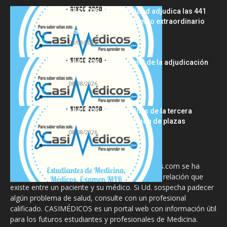
FSE 2025-2026: Sanidad adjudica las 441
plazas del procedimiento extraordinario
tras...
08/08/2026
MIR 2026: análisis final de la adjudicación
de plazas y claves...
08/08/2026
MIR 2025-2026: análisis de la tercera
semana de adjudicación de plazas
08/08/2026
La información proporcionada en CasiMedicos.com se ha
diseñado para complementar, no substituir, la relación que
existe entre un paciente y su médico. Si Ud. sospecha padecer
algún problema de salud, consulte con un profesional
calificado. CASIMÉDICOS es un portal web con información útil
para los futuros estudiantes y profesionales de Medicina.