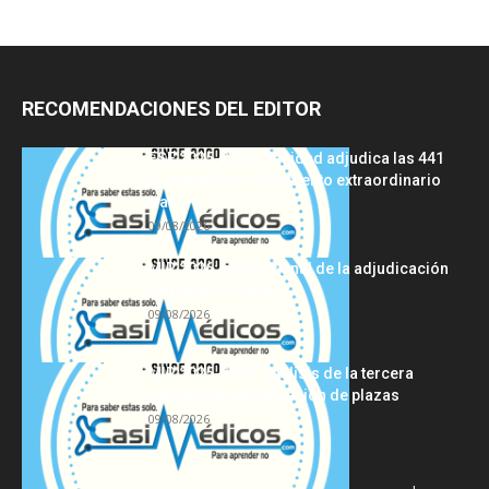
RECOMENDACIONES DEL EDITOR
FSE 2025-2026: Sanidad adjudica las 441
plazas del procedimiento extraordinario
tras...
09/08/2026
MIR 2026: análisis final de la adjudicación
de plazas y claves...
09/08/2026
MIR 2025-2026: análisis de la tercera
semana de adjudicación de plazas
09/08/2026