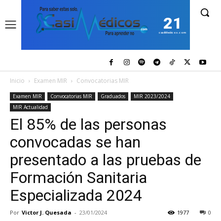
21
casiMedicos.com
Inicio
Examen MIR
Convocatorias MIR
Examen MIR
Convocatorias MIR
Graduados
MIR 2023/2024
MIR Actualidad
El 85% de las personas
convocadas se han
presentado a las pruebas de
Formación Sanitaria
Especializada 2024
Por
Victor J. Quesada
-
23/01/2024
1977
0