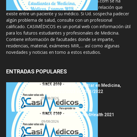
La información proporcionada en CasiMedicos.com se ha
diseñado para complementar, no substituir, la relación que
existe entre un paciente y su médico. Si Ud. sospecha padecer
algún problema de salud, consulte con un profesional
calificado. CASIMÉDICOS es un portal web con información útil
para los futuros estudiantes y profesionales de Medicina.
Contiene información de facultades donde se imparte,
residencias, material, exámenes MIR,… así como algunas
novedades y noticias en torno a estos estudios.
ENTRADAS POPULARES
Notas de corte para entrar en Medicina,
curso 2022/2023 vs 2021/2022
09/08/2026
Hackathon Innomakers4Health 2021
09/08/2026